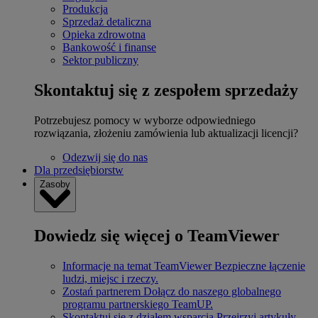
Produkcja
Sprzedaż detaliczna
Opieka zdrowotna
Bankowość i finanse
Sektor publiczny
Skontaktuj się z zespołem sprzedaży
Potrzebujesz pomocy w wyborze odpowiedniego
rozwiązania, złożeniu zamówienia lub aktualizacji licencji?
Odezwij się do nas
Dla przedsiębiorstw
Zasoby
Dowiedz się więcej o TeamViewer
Informacje na temat TeamViewer
Bezpieczne łączenie
ludzi, miejsc i rzeczy.
Zostań partnerem
Dołącz do naszego globalnego
programu partnerskiego TeamUP.
Skontaktuj się z działem wsparcia
Przejrzyj artykuły