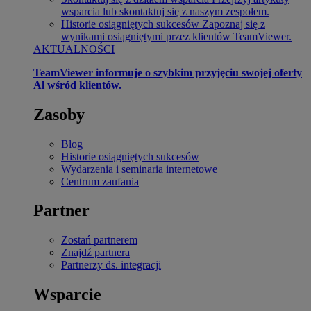
wsparcia lub skontaktuj się z naszym zespołem.
Historie osiągniętych sukcesów
Zapoznaj się z
wynikami osiągniętymi przez klientów TeamViewer.
AKTUALNOŚCI
TeamViewer informuje o szybkim przyjęciu swojej oferty
Al wśród klientów.
Zasoby
Blog
Historie osiągniętych sukcesów
Wydarzenia i seminaria internetowe
Centrum zaufania
Partner
Zostań partnerem
Znajdź partnera
Partnerzy ds. integracji
Wsparcie