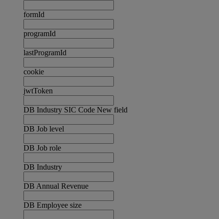
formId
programId
lastProgramId
cookie
jwtToken
DB Industry SIC Code New field
DB Job level
DB Job role
DB Industry
DB Annual Revenue
DB Employee size