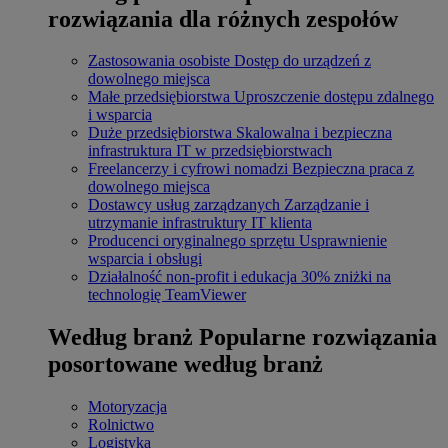
rozwiązania dla różnych zespołów
Zastosowania osobiste
Dostęp do urządzeń z
dowolnego miejsca
Małe przedsiębiorstwa
Uproszczenie dostępu zdalnego
i wsparcia
Duże przedsiębiorstwa
Skalowalna i bezpieczna
infrastruktura IT w przedsiębiorstwach
Freelancerzy i cyfrowi nomadzi
Bezpieczna praca z
dowolnego miejsca
Dostawcy usług zarządzanych
Zarządzanie i
utrzymanie infrastruktury IT klienta
Producenci oryginalnego sprzętu
Usprawnienie
wsparcia i obsługi
Działalność non-profit i edukacja
30% zniżki na
technologię TeamViewer
Według branż
Popularne rozwiązania
posortowane według branż
Motoryzacja
Rolnictwo
Logistyka