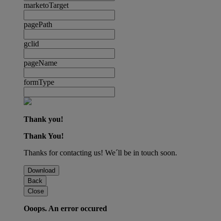
marketoTarget
pagePath
gclid
pageName
formType
Thank you!
Thank You!
Thanks for contacting us! We´ll be in touch soon.
Download
Back
Close
Ooops. An error occured