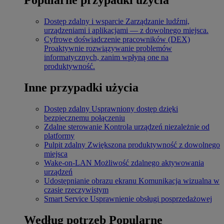
Dostęp zdalny i wsparcie
Zarządzanie ludźmi,
urządzeniami i aplikacjami — z dowolnego miejsca.
Cyfrowe doświadczenie pracowników (DEX)
Proaktywnie rozwiązywanie problemów
informatycznych, zanim wpłyną one na
produktywność.
Inne przypadki użycia
Dostęp zdalny
Usprawniony dostęp dzięki
bezpiecznemu połączeniu
Zdalne sterowanie
Kontrola urządzeń niezależnie od
platformy
Pulpit zdalny
Zwiększona produktywność z dowolnego
miejsca
Wake-on-LAN
Możliwość zdalnego aktywowania
urządzeń
Udostępnianie obrazu ekranu
Komunikacja wizualna w
czasie rzeczywistym
Smart Service
Usprawnienie obsługi posprzedażowej
Według potrzeb
Popularne