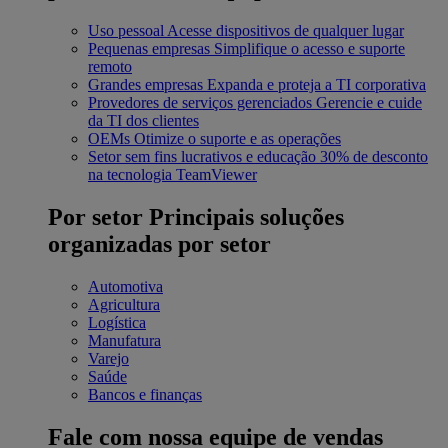
Uso pessoal
Acesse dispositivos de qualquer lugar
Pequenas empresas
Simplifique o acesso e suporte
remoto
Grandes empresas
Expanda e proteja a TI corporativa
Provedores de serviços gerenciados
Gerencie e cuide
da TI dos clientes
OEMs
Otimize o suporte e as operações
Setor sem fins lucrativos e educação
30% de desconto
na tecnologia TeamViewer
Por setor
Principais soluções
organizadas por setor
Automotiva
Agricultura
Logística
Manufatura
Varejo
Saúde
Bancos e finanças
Fale com nossa equipe de vendas