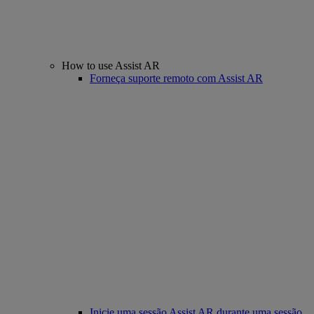
How to use Assist AR
Forneça suporte remoto com Assist AR
Inicie uma sessão Assist AR durante uma sessão