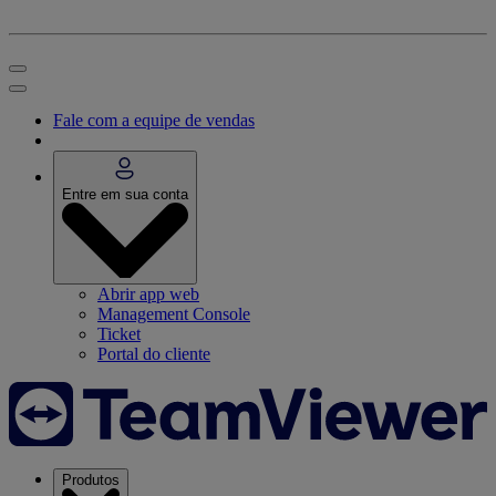
Fale com a equipe de vendas
Entre em sua conta
Abrir app web
Management Console
Ticket
Portal do cliente
Produtos