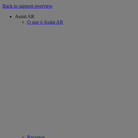
Back to support overview
Assist AR
O que é Assist AR
Recursos