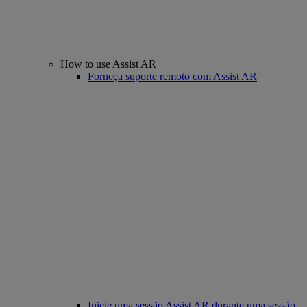
How to use Assist AR
Forneça suporte remoto com Assist AR
Inicie uma sessão Assist AR durante uma sessão