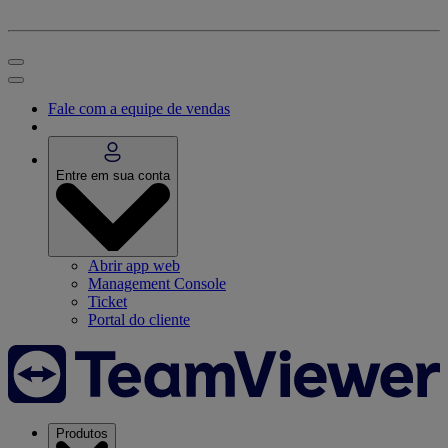
Fale com a equipe de vendas
Entre em sua conta
Abrir app web
Management Console
Ticket
Portal do cliente
Produtos