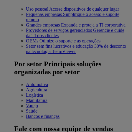
Uso pessoal
Acesse dispositivos de qualquer lugar
Pequenas empresas
Simplifique o acesso e suporte
remoto
Grandes empresas
Expanda e proteja a TI corporativa
Provedores de serviços gerenciados
Gerencie e cuide
da TI dos clientes
OEMs
Otimize o suporte e as operações
Setor sem fins lucrativos e educação
30% de desconto
na tecnologia TeamViewer
Por setor
Principais soluções
organizadas por setor
Automotiva
Agricultura
Logística
Manufatura
Varejo
Saúde
Bancos e finanças
Fale com nossa equipe de vendas