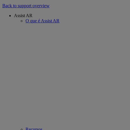
Back to support overview
Assist AR
O que é Assist AR
Recursos