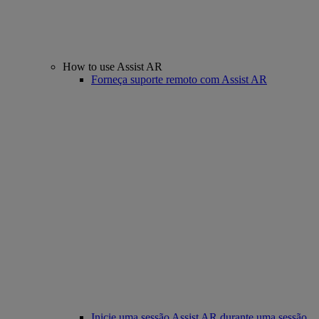
How to use Assist AR
Forneça suporte remoto com Assist AR
Inicie uma sessão Assist AR durante uma sessão