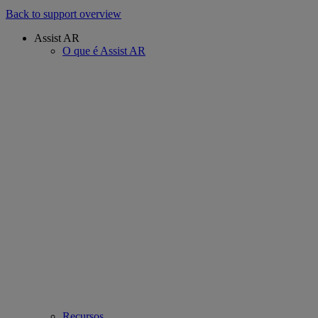
Back to support overview
Assist AR
O que é Assist AR
Recursos