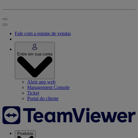
Fale com a equipe de vendas
Entre em sua conta
Abrir app web
Management Console
Ticket
Portal do cliente
Produtos