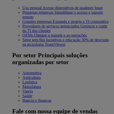
Uso pessoal
Acesse dispositivos de qualquer lugar
Pequenas empresas
Simplifique o acesso e suporte
remoto
Grandes empresas
Expanda e proteja a TI corporativa
Provedores de serviços gerenciados
Gerencie e cuide
da TI dos clientes
OEMs
Otimize o suporte e as operações
Setor sem fins lucrativos e educação
30% de desconto
na tecnologia TeamViewer
Por setor
Principais soluções
organizadas por setor
Automotiva
Agricultura
Logística
Manufatura
Varejo
Saúde
Bancos e finanças
Fale com nossa equipe de vendas