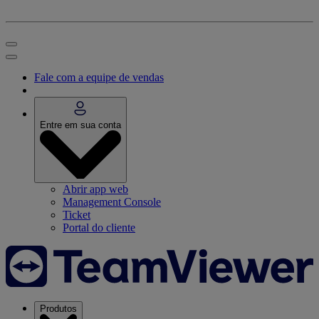
Fale com a equipe de vendas
Entre em sua conta
Abrir app web
Management Console
Ticket
Portal do cliente
Produtos