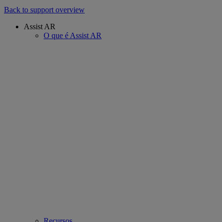
Back to support overview
Assist AR
O que é Assist AR
Recursos