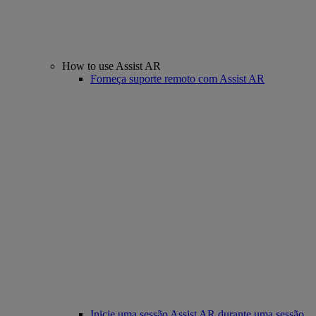
How to use Assist AR
Forneça suporte remoto com Assist AR
Inicie uma sessão Assist AR durante uma sessão