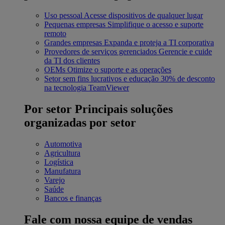
Uso pessoal
Acesse dispositivos de qualquer lugar
Pequenas empresas
Simplifique o acesso e suporte
remoto
Grandes empresas
Expanda e proteja a TI corporativa
Provedores de serviços gerenciados
Gerencie e cuide
da TI dos clientes
OEMs
Otimize o suporte e as operações
Setor sem fins lucrativos e educação
30% de desconto
na tecnologia TeamViewer
Por setor
Principais soluções
organizadas por setor
Automotiva
Agricultura
Logística
Manufatura
Varejo
Saúde
Bancos e finanças
Fale com nossa equipe de vendas