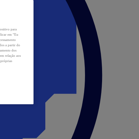
ositivo para
clicar em “Eu
ocessamento
os a partir do
samento dos
 em relação aos
 próprias