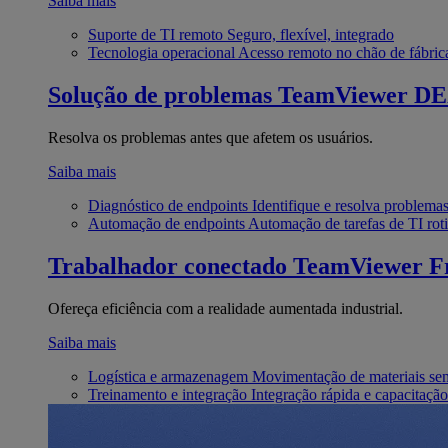
Saiba mais
Suporte de TI remoto
Seguro, flexível, integrado
Tecnologia operacional
Acesso remoto no chão de fábric
Solução de problemas
TeamViewer D
Resolva os problemas antes que afetem os usuários.
Saiba mais
Diagnóstico de endpoints
Identifique e resolva problema
Automação de endpoints
Automação de tarefas de TI roti
Trabalhador conectado
TeamViewer Fr
Ofereça eficiência com a realidade aumentada industrial.
Saiba mais
Logística e armazenagem
Movimentação de materiais se
Treinamento e integração
Integração rápida e capacitação