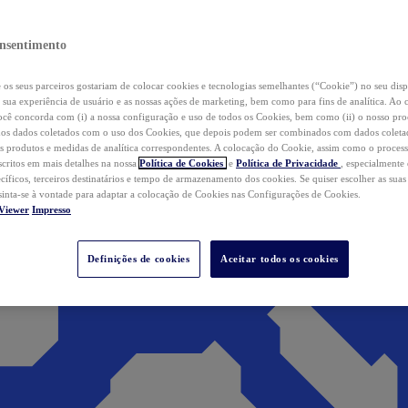
nsentimento
os seus parceiros gostariam de colocar cookies e tecnologias semelhantes (“Cookie”) no seu disp
a sua experiência de usuário e as nossas ações de marketing, bem como para fins de analítica. Ao 
cê concorda com (i) a nossa configuração e uso de todos os Cookies, bem como (ii) o nosso pr
os dados coletados com o uso dos Cookies, que depois podem ser combinados com dados coletad
s produtos e medidas de analítica correspondentes. A colocação do Cookie, assim como o proces
scritos em mais detalhes na nossa
Política de Cookies
e
Política de Privacidade
, especialmente
ecíficos, terceiros destinatários e tempo de armazenamento dos cookies. Se quiser escolher as suas
 sinta-se à vontade para adaptar a colocação de Cookies nas Configurações de Cookies.
Viewer
Impresso
Definições de cookies
Aceitar todos os cookies