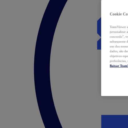
Cookie Co
TeamViewer e 
personalizar 
concordo”, vo
subsequente d
uso dos nosso
dados, são de
objetivos esp
preferências,
Baixar Team