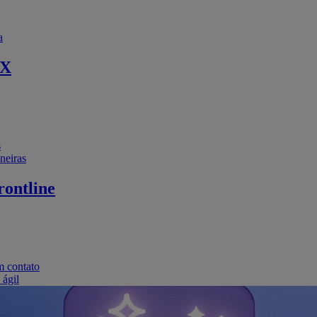
a
EX
s
neiras
ontline
m contato
 ágil