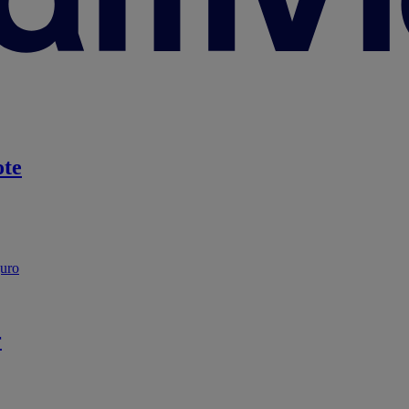
te
guro
r