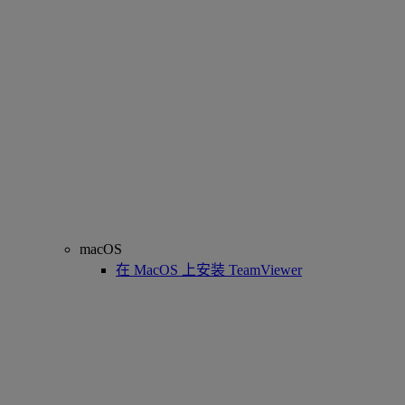
macOS
在 MacOS 上安装 TeamViewer