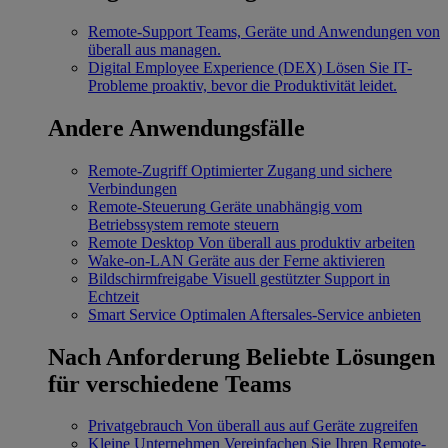
Remote-Support
Teams, Geräte und Anwendungen von
überall aus managen.
Digital Employee Experience (DEX)
Lösen Sie IT-
Probleme proaktiv, bevor die Produktivität leidet.
Andere Anwendungsfälle
Remote-Zugriff
Optimierter Zugang und sichere
Verbindungen
Remote-Steuerung
Geräte unabhängig vom
Betriebssystem remote steuern
Remote Desktop
Von überall aus produktiv arbeiten
Wake-on-LAN
Geräte aus der Ferne aktivieren
Bildschirmfreigabe
Visuell gestützter Support in
Echtzeit
Smart Service
Optimalen Aftersales-Service anbieten
Nach Anforderung
Beliebte Lösungen
für verschiedene Teams
Privatgebrauch
Von überall aus auf Geräte zugreifen
Kleine Unternehmen
Vereinfachen Sie Ihren Remote-