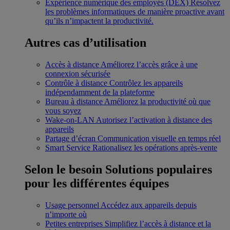
Expérience numérique des employés (DEX)
Résolvez
les problèmes informatiques de manière proactive avant
qu’ils n’impactent la productivité.
Autres cas d’utilisation
Accès à distance
Améliorez l’accès grâce à une
connexion sécurisée
Contrôle à distance
Contrôlez les appareils
indépendamment de la plateforme
Bureau à distance
Améliorez la productivité où que
vous soyez
Wake-on-LAN
Autorisez l’activation à distance des
appareils
Partage d’écran
Communication visuelle en temps réel
Smart Service
Rationalisez les opérations après-vente
Selon le besoin
Solutions populaires
pour les différentes équipes
Usage personnel
Accédez aux appareils depuis
n’importe où
Petites entreprises
Simplifiez l’accès à distance et la