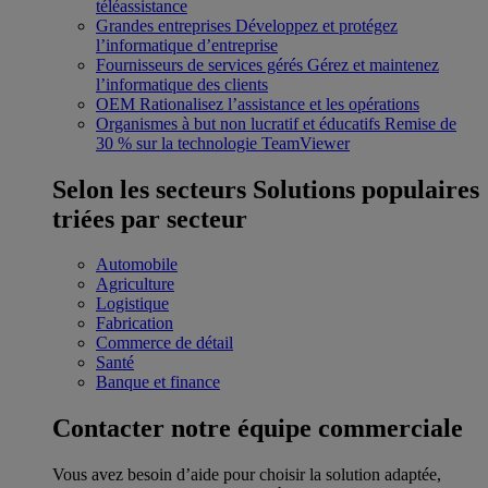
téléassistance
Grandes entreprises
Développez et protégez
l’informatique d’entreprise
Fournisseurs de services gérés
Gérez et maintenez
l’informatique des clients
OEM
Rationalisez l’assistance et les opérations
Organismes à but non lucratif et éducatifs
Remise de
30 % sur la technologie TeamViewer
Selon les secteurs
Solutions populaires
triées par secteur
Automobile
Agriculture
Logistique
Fabrication
Commerce de détail
Santé
Banque et finance
Contacter notre équipe commerciale
Vous avez besoin d’aide pour choisir la solution adaptée,