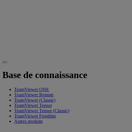
Base de connaissance
TeamViewer ONE
TeamViewer Remote
TeamViewer (Classic)
TeamViewer Tensor
TeamViewer Tensor (Classic)
TeamViewer Frontline
Autres produits