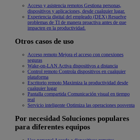
Acceso y asistencia remotos
Gestiona personas,
dispositivos y aplicaciones, desde cualquier lugar.
Experiencia digital del empleado (DEX)
Resuelve
problemas de TI de manera proactiva antes de que
impacten en la productividad.
Otros casos de uso
Acceso remoto
Mejora el acceso con conexiones
seguras
Wake-on-LAN
Activa dispositivos a distancia
Control remoto
Controla dispositivos en cualquier
plataforma
Escritorio remoto
Maximiza la productividad desde
cualquier lugar
Pantalla compartida
Comunicación visual en tiempo
real
Servicio inteligente
Optimiza las operaciones posventa
Por necesidad
Soluciones populares
para diferentes equipos