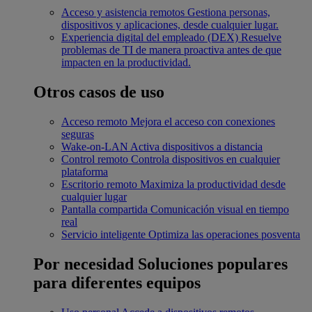
Acceso y asistencia remotos
Gestiona personas,
dispositivos y aplicaciones, desde cualquier lugar.
Experiencia digital del empleado (DEX)
Resuelve
problemas de TI de manera proactiva antes de que
impacten en la productividad.
Otros casos de uso
Acceso remoto
Mejora el acceso con conexiones
seguras
Wake-on-LAN
Activa dispositivos a distancia
Control remoto
Controla dispositivos en cualquier
plataforma
Escritorio remoto
Maximiza la productividad desde
cualquier lugar
Pantalla compartida
Comunicación visual en tiempo
real
Servicio inteligente
Optimiza las operaciones posventa
Por necesidad
Soluciones populares
para diferentes equipos