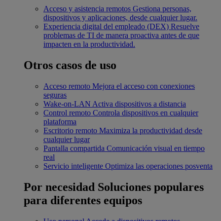
Acceso y asistencia remotos
Gestiona personas,
dispositivos y aplicaciones, desde cualquier lugar.
Experiencia digital del empleado (DEX)
Resuelve
problemas de TI de manera proactiva antes de que
impacten en la productividad.
Otros casos de uso
Acceso remoto
Mejora el acceso con conexiones
seguras
Wake-on-LAN
Activa dispositivos a distancia
Control remoto
Controla dispositivos en cualquier
plataforma
Escritorio remoto
Maximiza la productividad desde
cualquier lugar
Pantalla compartida
Comunicación visual en tiempo
real
Servicio inteligente
Optimiza las operaciones posventa
Por necesidad
Soluciones populares
para diferentes equipos