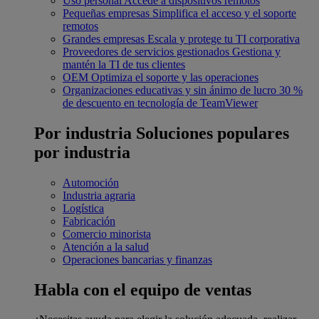
Uso personal
Accede a dispositivos remotos
Pequeñas empresas
Simplifica el acceso y el soporte
remotos
Grandes empresas
Escala y protege tu TI corporativa
Proveedores de servicios gestionados
Gestiona y
mantén la TI de tus clientes
OEM
Optimiza el soporte y las operaciones
Organizaciones educativas y sin ánimo de lucro
30 %
de descuento en tecnología de TeamViewer
Por industria
Soluciones populares
por industria
Automoción
Industria agraria
Logística
Fabricación
Comercio minorista
Atención a la salud
Operaciones bancarias y finanzas
Habla con el equipo de ventas