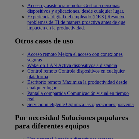
Acceso y asistencia remotos
Gestiona personas,
dispositivos y aplicaciones, desde cualquier lugar.
Experiencia digital del empleado (DEX)
Resuelve
problemas de TI de manera proactiva antes de que
impacten en la productividad.
Otros casos de uso
Acceso remoto
Mejora el acceso con conexiones
seguras
Wake-on-LAN
Activa dispositivos a distancia
Control remoto
Controla dispositivos en cualquier
plataforma
Escritorio remoto
Maximiza la productividad desde
cualquier lugar
Pantalla compartida
Comunicación visual en tiempo
real
Servicio inteligente
Optimiza las operaciones posventa
Por necesidad
Soluciones populares
para diferentes equipos