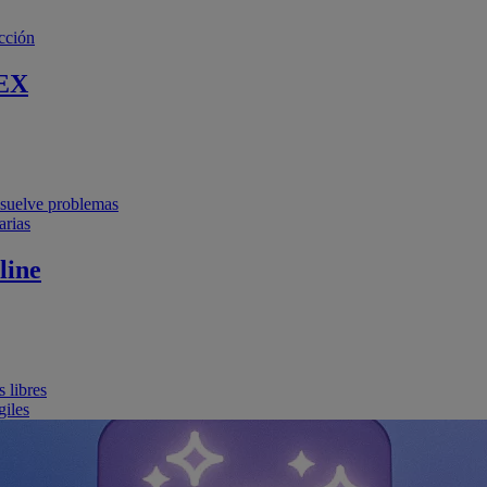
cción
EX
resuelve problemas
arias
line
 libres
giles