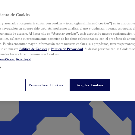
iento de Cookies
y asociados nos gustaría contar con cookies y tecnologías similares
(“cookies”)
en tu dispositiv
e navegación en nuestro sitio web. Así podremos analizar el uso y optimizar nuestras estrategias 
eriencia de usuario. Al hacer clic en
“Aceptar cookies”
, estás aceptando nuestra configuración 
cookies, así como el procesamiento posterior de los datos coleccionados, con el propósito de anun
s. Puedes encontrar mayor información sobre nuestras cookies, sus propósitos, terceras personas 
to en nuestra
Política de Cookies
y
Política de Privacidad
. Si deseas personalizar las Cookies s
puedes hacer clic en ¨Personalizar Cookies¨.
eamViewer
Aviso legal
Personalizar Cookies
Aceptar Cookies