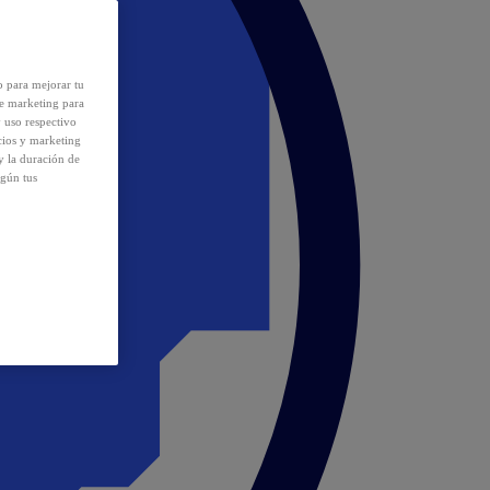
o para mejorar tu
de marketing para
y uso respectivo
cios y marketing
y la duración de
egún tus