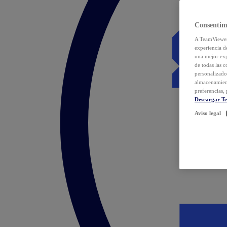
Consentim
A TeamViewer 
experiencia d
una mejor exp
de todas las 
personalizado
almacenamien
preferencias, 
Descargar T
Aviso legal