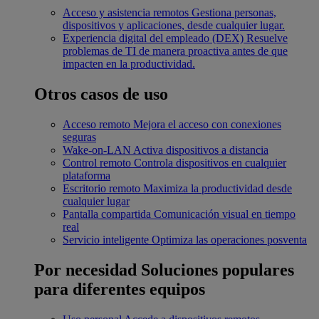
Acceso y asistencia remotos
Gestiona personas,
dispositivos y aplicaciones, desde cualquier lugar.
Experiencia digital del empleado (DEX)
Resuelve
problemas de TI de manera proactiva antes de que
impacten en la productividad.
Otros casos de uso
Acceso remoto
Mejora el acceso con conexiones
seguras
Wake-on-LAN
Activa dispositivos a distancia
Control remoto
Controla dispositivos en cualquier
plataforma
Escritorio remoto
Maximiza la productividad desde
cualquier lugar
Pantalla compartida
Comunicación visual en tiempo
real
Servicio inteligente
Optimiza las operaciones posventa
Por necesidad
Soluciones populares
para diferentes equipos