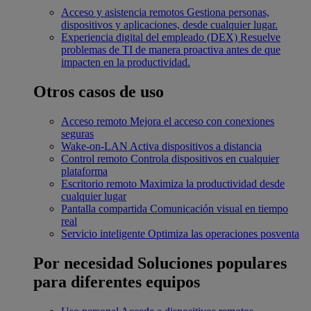
Acceso y asistencia remotos
Gestiona personas,
dispositivos y aplicaciones, desde cualquier lugar.
Experiencia digital del empleado (DEX)
Resuelve
problemas de TI de manera proactiva antes de que
impacten en la productividad.
Otros casos de uso
Acceso remoto
Mejora el acceso con conexiones
seguras
Wake-on-LAN
Activa dispositivos a distancia
Control remoto
Controla dispositivos en cualquier
plataforma
Escritorio remoto
Maximiza la productividad desde
cualquier lugar
Pantalla compartida
Comunicación visual en tiempo
real
Servicio inteligente
Optimiza las operaciones posventa
Por necesidad
Soluciones populares
para diferentes equipos