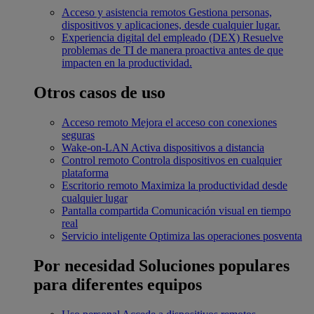
Acceso y asistencia remotos
Gestiona personas,
dispositivos y aplicaciones, desde cualquier lugar.
Experiencia digital del empleado (DEX)
Resuelve
problemas de TI de manera proactiva antes de que
impacten en la productividad.
Otros casos de uso
Acceso remoto
Mejora el acceso con conexiones
seguras
Wake-on-LAN
Activa dispositivos a distancia
Control remoto
Controla dispositivos en cualquier
plataforma
Escritorio remoto
Maximiza la productividad desde
cualquier lugar
Pantalla compartida
Comunicación visual en tiempo
real
Servicio inteligente
Optimiza las operaciones posventa
Por necesidad
Soluciones populares
para diferentes equipos