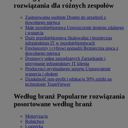
rozwiązania dla różnych zespołów
Zastosowania osobiste
Dostęp do urządzeń z
dowolnego miejsca
Małe przedsiębiorstwa
Uproszczenie dostępu zdalnego
i wsparcia
Duże przedsiębiorstwa
Skalowalna i bezpieczna
infrastruktura IT w przedsiębiorstwach
Freelancerzy i cyfrowi nomadzi
Bezpieczna praca z
dowolnego miejsca
Dostawcy usług zarządzanych
Zarządzanie i
utrzymanie infrastruktury IT klienta
Producenci oryginalnego sprzętu
Usprawnienie
wsparcia i obsługi
Działalność non-profit i edukacja
30% zniżki na
technologię TeamViewer
Według branż
Popularne rozwiązania
posortowane według branż
Motoryzacja
Rolnictwo
Logistyka