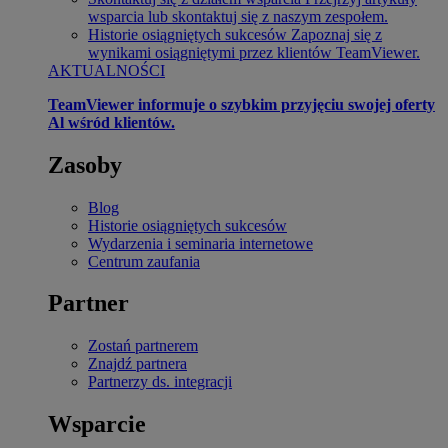
wsparcia lub skontaktuj się z naszym zespołem.
Historie osiągniętych sukcesów
Zapoznaj się z
wynikami osiągniętymi przez klientów TeamViewer.
AKTUALNOŚCI
TeamViewer informuje o szybkim przyjęciu swojej oferty
Al wśród klientów.
Zasoby
Blog
Historie osiągniętych sukcesów
Wydarzenia i seminaria internetowe
Centrum zaufania
Partner
Zostań partnerem
Znajdź partnera
Partnerzy ds. integracji
Wsparcie