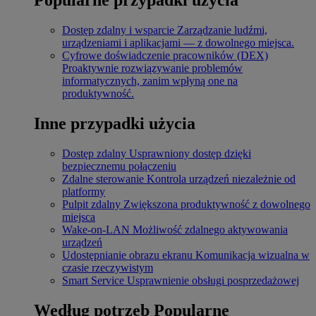
Dostęp zdalny i wsparcie
Zarządzanie ludźmi,
urządzeniami i aplikacjami — z dowolnego miejsca.
Cyfrowe doświadczenie pracowników (DEX)
Proaktywnie rozwiązywanie problemów
informatycznych, zanim wpłyną one na
produktywność.
Inne przypadki użycia
Dostęp zdalny
Usprawniony dostęp dzięki
bezpiecznemu połączeniu
Zdalne sterowanie
Kontrola urządzeń niezależnie od
platformy
Pulpit zdalny
Zwiększona produktywność z dowolnego
miejsca
Wake-on-LAN
Możliwość zdalnego aktywowania
urządzeń
Udostępnianie obrazu ekranu
Komunikacja wizualna w
czasie rzeczywistym
Smart Service
Usprawnienie obsługi posprzedażowej
Według potrzeb
Popularne