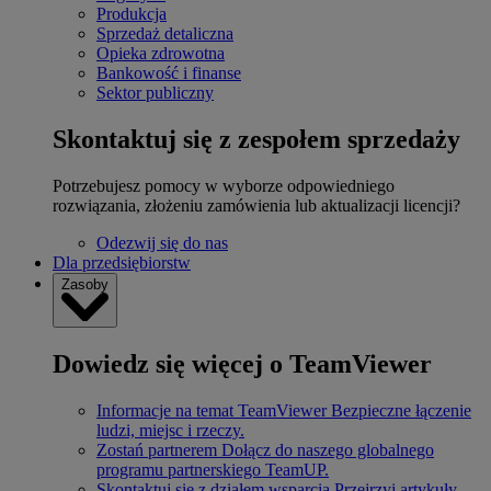
Produkcja
Sprzedaż detaliczna
Opieka zdrowotna
Bankowość i finanse
Sektor publiczny
Skontaktuj się z zespołem sprzedaży
Potrzebujesz pomocy w wyborze odpowiedniego
rozwiązania, złożeniu zamówienia lub aktualizacji licencji?
Odezwij się do nas
Dla przedsiębiorstw
Zasoby
Dowiedz się więcej o TeamViewer
Informacje na temat TeamViewer
Bezpieczne łączenie
ludzi, miejsc i rzeczy.
Zostań partnerem
Dołącz do naszego globalnego
programu partnerskiego TeamUP.
Skontaktuj się z działem wsparcia
Przejrzyj artykuły