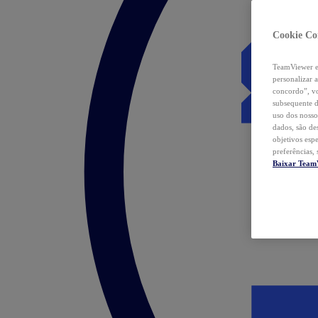
Cookie Co
TeamViewer e 
personalizar 
concordo”, vo
subsequente d
uso dos nosso
dados, são de
objetivos esp
preferências,
Baixar Team