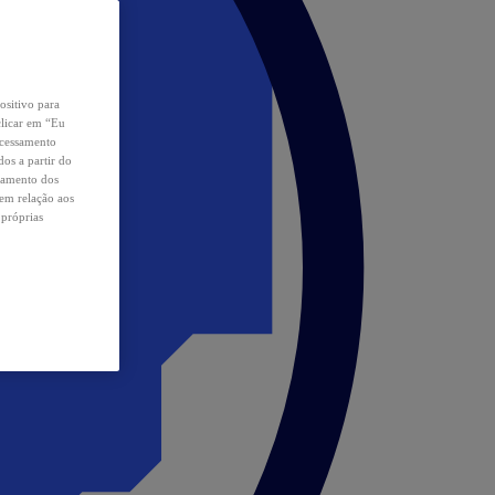
ositivo para
clicar em “Eu
ocessamento
os a partir do
samento dos
 em relação aos
 próprias