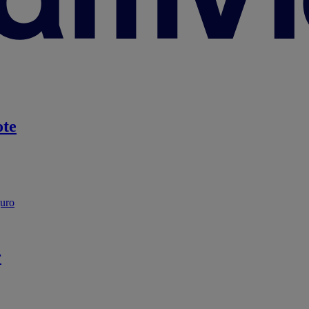
te
guro
r