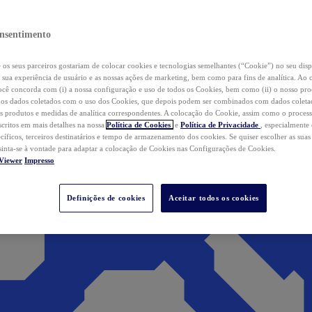
nsentimento
os seus parceiros gostariam de colocar cookies e tecnologias semelhantes (“Cookie”) no seu disp
a sua experiência de usuário e as nossas ações de marketing, bem como para fins de analítica. Ao 
cê concorda com (i) a nossa configuração e uso de todos os Cookies, bem como (ii) o nosso pr
os dados coletados com o uso dos Cookies, que depois podem ser combinados com dados coletad
s produtos e medidas de analítica correspondentes. A colocação do Cookie, assim como o proces
scritos em mais detalhes na nossa
Política de Cookies
e
Política de Privacidade
, especialmente
ecíficos, terceiros destinatários e tempo de armazenamento dos cookies. Se quiser escolher as suas
 sinta-se à vontade para adaptar a colocação de Cookies nas Configurações de Cookies.
Viewer
Impresso
Definições de cookies
Aceitar todos os cookies