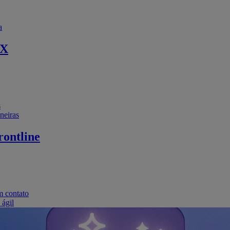
a
EX
s
neiras
ontline
m contato
 ágil