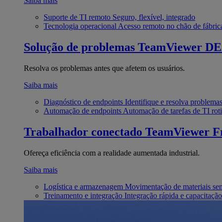
Saiba mais
Suporte de TI remoto
Seguro, flexível, integrado
Tecnologia operacional
Acesso remoto no chão de fábric
Solução de problemas
TeamViewer D
Resolva os problemas antes que afetem os usuários.
Saiba mais
Diagnóstico de endpoints
Identifique e resolva problema
Automação de endpoints
Automação de tarefas de TI roti
Trabalhador conectado
TeamViewer Fr
Ofereça eficiência com a realidade aumentada industrial.
Saiba mais
Logística e armazenagem
Movimentação de materiais se
Treinamento e integração
Integração rápida e capacitação