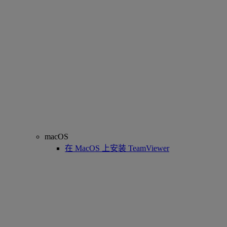
macOS
在 MacOS 上安装 TeamViewer