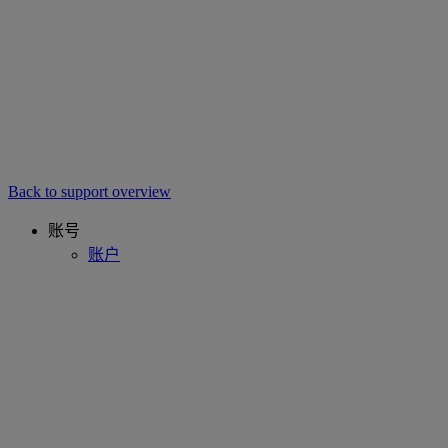
Back to support overview
账号
账户