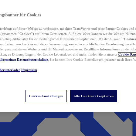
ungsbanner für Cookies
erlebnis auf dieser Website zu verbessern, möchten TeamViewer und seine Partner Cookies und 
n (zusammen
"Cookies"
) auf Ihrem Gerät setzen. Auf diese Weise können wir die Website-Nutzun
rketing-Aktivitäten für ein bestmögliches Nutzererlebnis optimieren. Mit der Auswahl
"Cookies
dem Setzen von Cookies und deren Verwendung, sowie der anschließenden Verarbeitung der erh
r personalisierten Werbung und für Marketingzwecke zu. Detaillierte Informationen zu den Co
ken, zu Drittempfängern, der Cookie-Lebensdauer und mehr, finden Sie in unserer
Cookie Date
llgemeinen Datenschutzrichtlinie
. Sie können Ihre Cookie-Einstellungen jederzeit nach Ihren
herunterladen
Impressum
Cookie-Einstellungen
Alle Cookies akzeptieren