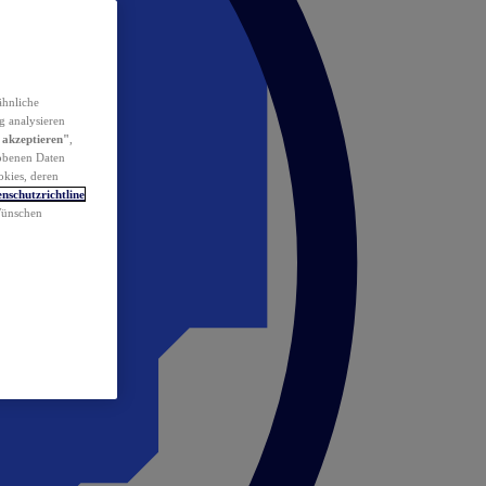
ähnliche
g analysieren
 akzeptieren"
,
obenen Daten
okies, deren
nschutzrichtline
 Wünschen