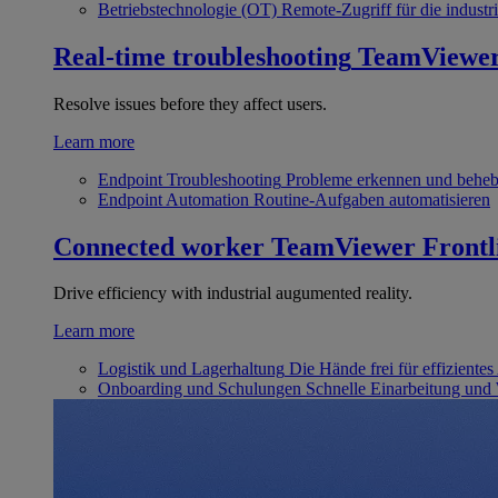
Betriebstechnologie (OT)
Remote-Zugriff für die industri
Real-time troubleshooting
TeamViewe
Resolve issues before they affect users.
Learn more
Endpoint Troubleshooting
Probleme erkennen und behe
Endpoint Automation
Routine-Aufgaben automatisieren
Connected worker
TeamViewer Frontl
Drive efficiency with industrial augumented reality.
Learn more
Logistik und Lagerhaltung
Die Hände frei für effizientes
Onboarding und Schulungen
Schnelle Einarbeitung und