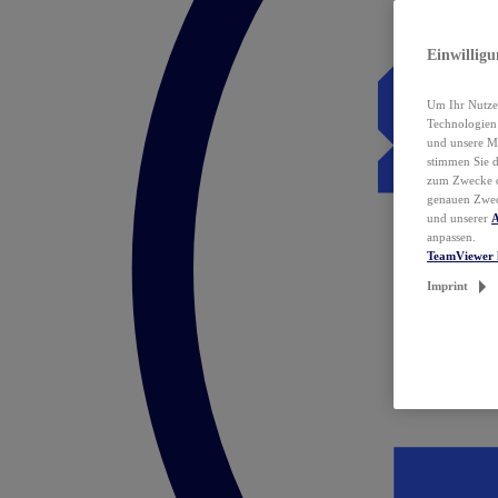
Einwillig
Um Ihr Nutzer
Technologie
und unsere Ma
stimmen Sie 
zum Zwecke de
genauen Zwec
und unserer
A
anpassen.
TeamViewer 
Imprint