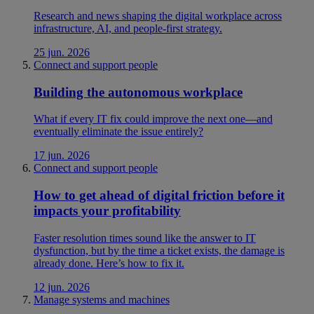
Research and news shaping the digital workplace across
infrastructure, AI, and people-first strategy.
25 jun. 2026
Connect and support people
Building the autonomous workplace
What if every IT fix could improve the next one—and
eventually eliminate the issue entirely?
17 jun. 2026
Connect and support people
How to get ahead of digital friction before it
impacts your profitability
Faster resolution times sound like the answer to IT
dysfunction, but by the time a ticket exists, the damage is
already done. Here’s how to fix it.
12 jun. 2026
Manage systems and machines