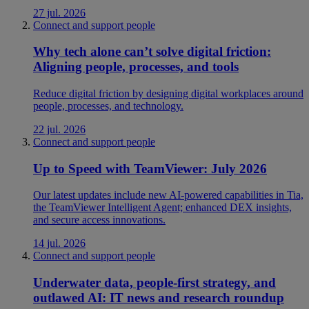
27 jul. 2026
Connect and support people
Why tech alone can’t solve digital friction:
Aligning people, processes, and tools
Reduce digital friction by designing digital workplaces around
people, processes, and technology.
22 jul. 2026
Connect and support people
Up to Speed with TeamViewer: July 2026
Our latest updates include new AI-powered capabilities in Tia,
the TeamViewer Intelligent Agent; enhanced DEX insights,
and secure access innovations.
14 jul. 2026
Connect and support people
Underwater data, people-first strategy, and
outlawed AI: IT news and research roundup