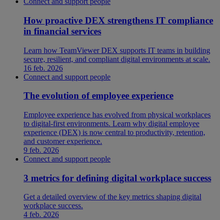
Connect and support people
How proactive DEX strengthens IT compliance
in financial services
Learn how TeamViewer DEX supports IT teams in building
secure, resilient, and compliant digital environments at scale.
16 feb. 2026
Connect and support people
The evolution of employee experience
Employee experience has evolved from physical workplaces
to digital-first environments. Learn why digital employee
experience (DEX) is now central to productivity, retention,
and customer experience.
9 feb. 2026
Connect and support people
3 metrics for defining digital workplace success
Get a detailed overview of the key metrics shaping digital
workplace success.
4 feb. 2026