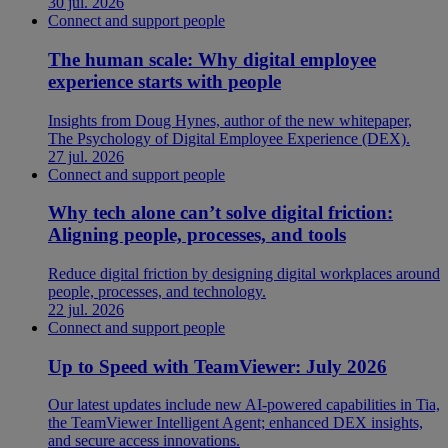
30 jul. 2026
Connect and support people
The human scale: Why digital employee
experience starts with people
Insights from Doug Hynes, author of the new whitepaper,
The Psychology of Digital Employee Experience (DEX).
27 jul. 2026
Connect and support people
Why tech alone can’t solve digital friction:
Aligning people, processes, and tools
Reduce digital friction by designing digital workplaces around
people, processes, and technology.
22 jul. 2026
Connect and support people
Up to Speed with TeamViewer: July 2026
Our latest updates include new AI-powered capabilities in Tia,
the TeamViewer Intelligent Agent; enhanced DEX insights,
and secure access innovations.