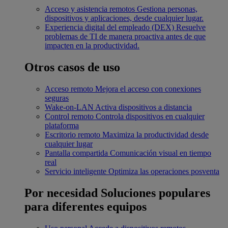
Acceso y asistencia remotos
Gestiona personas,
dispositivos y aplicaciones, desde cualquier lugar.
Experiencia digital del empleado (DEX)
Resuelve
problemas de TI de manera proactiva antes de que
impacten en la productividad.
Otros casos de uso
Acceso remoto
Mejora el acceso con conexiones
seguras
Wake-on-LAN
Activa dispositivos a distancia
Control remoto
Controla dispositivos en cualquier
plataforma
Escritorio remoto
Maximiza la productividad desde
cualquier lugar
Pantalla compartida
Comunicación visual en tiempo
real
Servicio inteligente
Optimiza las operaciones posventa
Por necesidad
Soluciones populares
para diferentes equipos