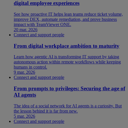
digital employee experiences
See how proactive IT helps lean teams reduce ticket volume,
improve DEX, automate remediation, and prove business
impact with TeamViewer ONE.
20 mar. 2026
Connect and support people
From digital workplace ambition to maturity
Learn how agentic AI is transforming IT support by taking
autonomous action within remote workflows while keeping
humans in control.
9 mar. 2026
Connect and support people
From prompts to privileges: Securing the age of
AI agents
The idea of a social network for AI agents is a curiosity. But
the lesson behind it is far from new.
5 mar. 2026
Connect and support people