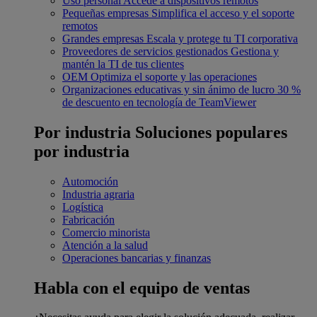
Uso personal
Accede a dispositivos remotos
Pequeñas empresas
Simplifica el acceso y el soporte
remotos
Grandes empresas
Escala y protege tu TI corporativa
Proveedores de servicios gestionados
Gestiona y
mantén la TI de tus clientes
OEM
Optimiza el soporte y las operaciones
Organizaciones educativas y sin ánimo de lucro
30 %
de descuento en tecnología de TeamViewer
Por industria
Soluciones populares
por industria
Automoción
Industria agraria
Logística
Fabricación
Comercio minorista
Atención a la salud
Operaciones bancarias y finanzas
Habla con el equipo de ventas