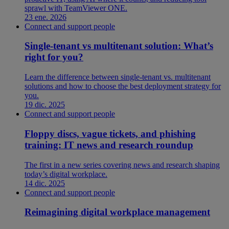
sprawl with TeamViewer ONE.
23 ene. 2026
Connect and support people
Single-tenant vs multitenant solution: What’s
right for you?
Learn the difference between single-tenant vs. multitenant
solutions and how to choose the best deployment strategy for
you.
19 dic. 2025
Connect and support people
Floppy discs, vague tickets, and phishing
training: IT news and research roundup
The first in a new series covering news and research shaping
today’s digital workplace.
14 dic. 2025
Connect and support people
Reimagining digital workplace management