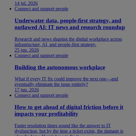
14 jul. 2026
Connect and support people
Underwater data, people-first strategy, and
outlawed AI: IT news and research roundup
Research and news shaping the digital workplace across
infrastructure, AI, and people-first strategy.
25 jun. 2026
Connect and support people
Building the autonomous workplace
What if every IT fix could improve the next one—and
eventually eliminate the issue entirely?
17 jun. 2026
Connect and support people
How to get ahead of digital friction before it
impacts your profitability
Faster resolution times sound like the answer to IT
dysfunction, but by the time a ticket exists, the damage is