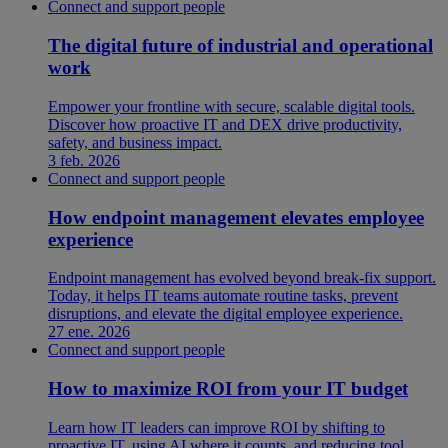
Connect and support people
The digital future of industrial and operational
work
Empower your frontline with secure, scalable digital tools.
Discover how proactive IT and DEX drive productivity,
safety, and business impact.
3 feb. 2026
Connect and support people
How endpoint management elevates employee
experience
Endpoint management has evolved beyond break-fix support.
Today, it helps IT teams automate routine tasks, prevent
disruptions, and elevate the digital employee experience.
27 ene. 2026
Connect and support people
How to maximize ROI from your IT budget
Learn how IT leaders can improve ROI by shifting to
proactive IT, using AI where it counts, and reducing tool