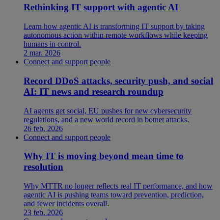
Rethinking IT support with agentic AI
Learn how agentic AI is transforming IT support by taking
autonomous action within remote workflows while keeping
humans in control.
2 mar. 2026
Connect and support people
Record DDoS attacks, security push, and social
AI: IT news and research roundup
AI agents get social, EU pushes for new cybersecurity
regulations, and a new world record in botnet attacks.
26 feb. 2026
Connect and support people
Why IT is moving beyond mean time to
resolution
Why MTTR no longer reflects real IT performance, and how
agentic AI is pushing teams toward prevention, prediction,
and fewer incidents overall.
23 feb. 2026