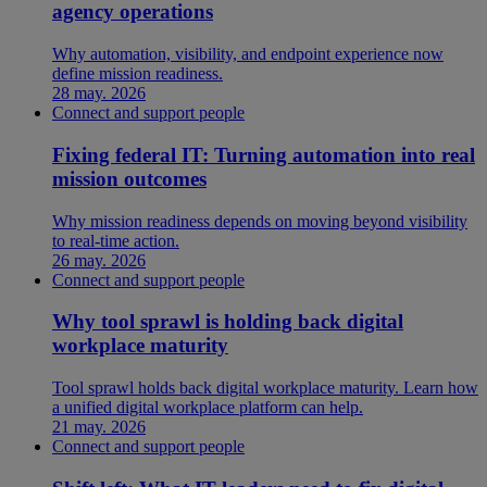
agency operations
Why automation, visibility, and endpoint experience now
define mission readiness.
28 may. 2026
Connect and support people
Fixing federal IT: Turning automation into real
mission outcomes
Why mission readiness depends on moving beyond visibility
to real-time action.
26 may. 2026
Connect and support people
Why tool sprawl is holding back digital
workplace maturity
Tool sprawl holds back digital workplace maturity. Learn how
a unified digital workplace platform can help.
21 may. 2026
Connect and support people