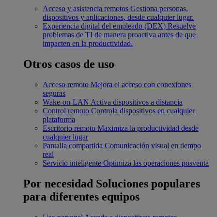
Acceso y asistencia remotos
Gestiona personas,
dispositivos y aplicaciones, desde cualquier lugar.
Experiencia digital del empleado (DEX)
Resuelve
problemas de TI de manera proactiva antes de que
impacten en la productividad.
Otros casos de uso
Acceso remoto
Mejora el acceso con conexiones
seguras
Wake-on-LAN
Activa dispositivos a distancia
Control remoto
Controla dispositivos en cualquier
plataforma
Escritorio remoto
Maximiza la productividad desde
cualquier lugar
Pantalla compartida
Comunicación visual en tiempo
real
Servicio inteligente
Optimiza las operaciones posventa
Por necesidad
Soluciones populares
para diferentes equipos