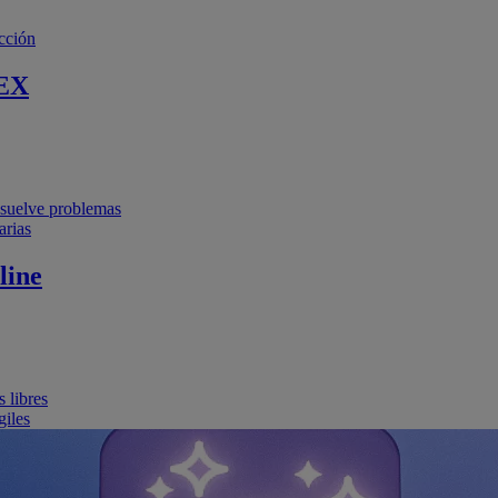
cción
EX
resuelve problemas
arias
line
 libres
giles