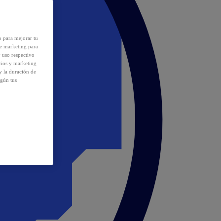
o para mejorar tu
de marketing para
y uso respectivo
cios y marketing
y la duración de
egún tus