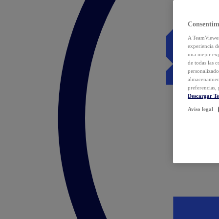
Consentim
A TeamViewer 
experiencia d
una mejor exp
de todas las 
personalizado
almacenamien
preferencias, 
Descargar T
Aviso legal