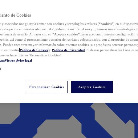
iento de Cookies
y asociados nos gustaría contar con cookies y tecnologías similares
(“cookies”)
en tu dispositiv
e navegación en nuestro sitio web. Así podremos analizar el uso y optimizar nuestras estrategias 
eriencia de usuario. Al hacer clic en
“Aceptar cookies”
, estás aceptando nuestra configuración 
cookies, así como el procesamiento posterior de los datos coleccionados, con el propósito de anun
s. Puedes encontrar mayor información sobre nuestras cookies, sus propósitos, terceras personas 
to en nuestra
Política de Cookies
y
Política de Privacidad
. Si deseas personalizar las Cookies s
puedes hacer clic en ¨Personalizar Cookies¨.
eamViewer
Aviso legal
Personalizar Cookies
Aceptar Cookies