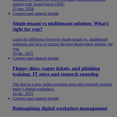
sprawl with TeamViewer ONE.
23 ene. 2026
Connect and support people
Single-tenant vs multitenant solution: What’s
right for you?
Learn the difference between single-tenant vs. multitenant
solutions and how to choose the best deployment strategy for
you.
19 dic. 2025
Connect and support people
Floppy discs, vague tickets, and phishing
training: IT news and research roundup
The first in a new series covering news and research shaping
today’s digital workplace.
14 dic. 2025
Connect and support people
Reimagining digital workplace management