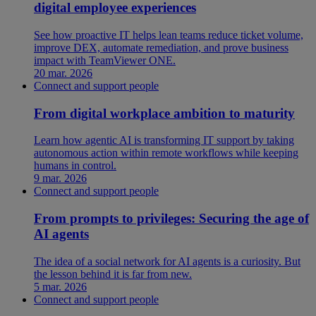
digital employee experiences
See how proactive IT helps lean teams reduce ticket volume,
improve DEX, automate remediation, and prove business
impact with TeamViewer ONE.
20 mar. 2026
Connect and support people
From digital workplace ambition to maturity
Learn how agentic AI is transforming IT support by taking
autonomous action within remote workflows while keeping
humans in control.
9 mar. 2026
Connect and support people
From prompts to privileges: Securing the age of
AI agents
The idea of a social network for AI agents is a curiosity. But
the lesson behind it is far from new.
5 mar. 2026
Connect and support people