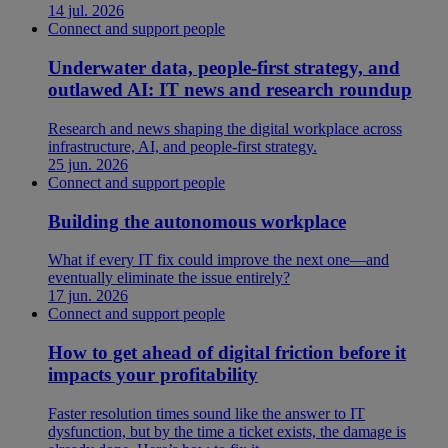
14 jul. 2026
Connect and support people
Underwater data, people-first strategy, and
outlawed AI: IT news and research roundup
Research and news shaping the digital workplace across
infrastructure, AI, and people-first strategy.
25 jun. 2026
Connect and support people
Building the autonomous workplace
What if every IT fix could improve the next one—and
eventually eliminate the issue entirely?
17 jun. 2026
Connect and support people
How to get ahead of digital friction before it
impacts your profitability
Faster resolution times sound like the answer to IT
dysfunction, but by the time a ticket exists, the damage is