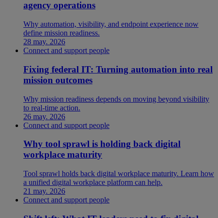
agency operations
Why automation, visibility, and endpoint experience now
define mission readiness.
28 may. 2026
Connect and support people
Fixing federal IT: Turning automation into real
mission outcomes
Why mission readiness depends on moving beyond visibility
to real-time action.
26 may. 2026
Connect and support people
Why tool sprawl is holding back digital
workplace maturity
Tool sprawl holds back digital workplace maturity. Learn how
a unified digital workplace platform can help.
21 may. 2026
Connect and support people