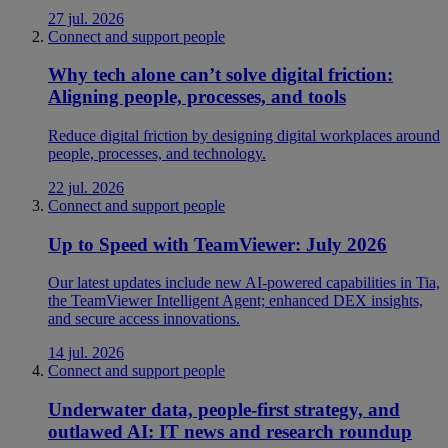
27 jul. 2026
Connect and support people
Why tech alone can’t solve digital friction:
Aligning people, processes, and tools
Reduce digital friction by designing digital workplaces around
people, processes, and technology.
22 jul. 2026
Connect and support people
Up to Speed with TeamViewer: July 2026
Our latest updates include new AI-powered capabilities in Tia,
the TeamViewer Intelligent Agent; enhanced DEX insights,
and secure access innovations.
14 jul. 2026
Connect and support people
Underwater data, people-first strategy, and
outlawed AI: IT news and research roundup