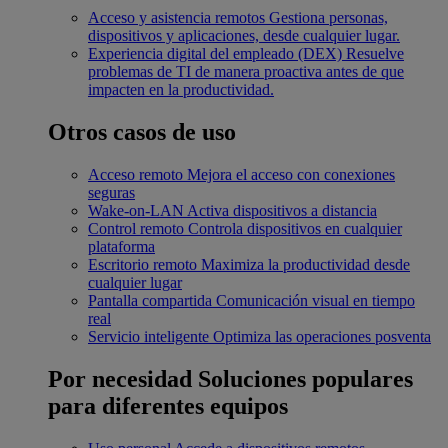
Acceso y asistencia remotos
Gestiona personas,
dispositivos y aplicaciones, desde cualquier lugar.
Experiencia digital del empleado (DEX)
Resuelve
problemas de TI de manera proactiva antes de que
impacten en la productividad.
Otros casos de uso
Acceso remoto
Mejora el acceso con conexiones
seguras
Wake-on-LAN
Activa dispositivos a distancia
Control remoto
Controla dispositivos en cualquier
plataforma
Escritorio remoto
Maximiza la productividad desde
cualquier lugar
Pantalla compartida
Comunicación visual en tiempo
real
Servicio inteligente
Optimiza las operaciones posventa
Por necesidad
Soluciones populares
para diferentes equipos