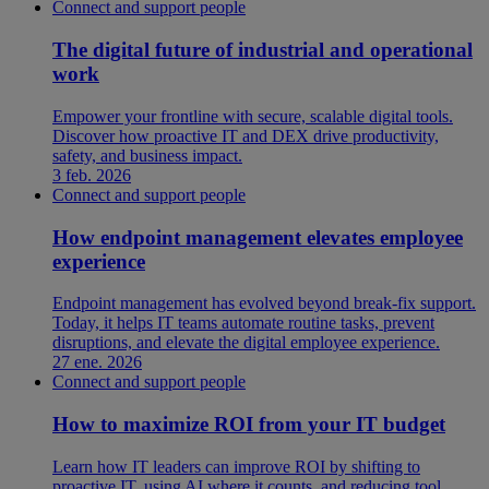
Connect and support people
The digital future of industrial and operational
work
Empower your frontline with secure, scalable digital tools.
Discover how proactive IT and DEX drive productivity,
safety, and business impact.
3 feb. 2026
Connect and support people
How endpoint management elevates employee
experience
Endpoint management has evolved beyond break-fix support.
Today, it helps IT teams automate routine tasks, prevent
disruptions, and elevate the digital employee experience.
27 ene. 2026
Connect and support people
How to maximize ROI from your IT budget
Learn how IT leaders can improve ROI by shifting to
proactive IT, using AI where it counts, and reducing tool