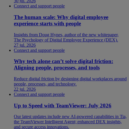
30 jul. 2026
Connect and support people
The human scale: Why digital employee
experience starts with people
Insights from Doug Hynes, author of the new whitepaper,
The Psychology of Digital Employee Experience (DEX).
27 jul. 2026
Connect and support people
Why tech alone can’t solve digital friction:
Aligning people, processes, and tools
Reduce digital friction by designing digital workplaces around
people, processes, and technology.
22 jul. 2026
Connect and support people
Up to Speed with TeamViewer: July 2026
Our latest updates include new AI-powered capabilities in Tia,
the TeamViewer Intelligent Agent; enhanced DEX insights,
and secure access innovations.