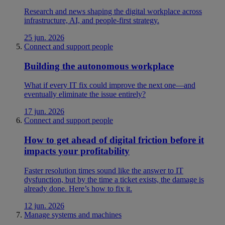
Research and news shaping the digital workplace across
infrastructure, AI, and people-first strategy.
25 jun. 2026
Connect and support people
Building the autonomous workplace
What if every IT fix could improve the next one—and
eventually eliminate the issue entirely?
17 jun. 2026
Connect and support people
How to get ahead of digital friction before it
impacts your profitability
Faster resolution times sound like the answer to IT
dysfunction, but by the time a ticket exists, the damage is
already done. Here’s how to fix it.
12 jun. 2026
Manage systems and machines