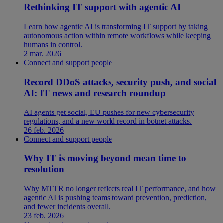
Rethinking IT support with agentic AI
Learn how agentic AI is transforming IT support by taking
autonomous action within remote workflows while keeping
humans in control.
2 mar. 2026
Connect and support people
Record DDoS attacks, security push, and social
AI: IT news and research roundup
AI agents get social, EU pushes for new cybersecurity
regulations, and a new world record in botnet attacks.
26 feb. 2026
Connect and support people
Why IT is moving beyond mean time to
resolution
Why MTTR no longer reflects real IT performance, and how
agentic AI is pushing teams toward prevention, prediction,
and fewer incidents overall.
23 feb. 2026