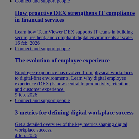
Connect and support people
How proactive DEX strengthens IT compliance
in financial services
Learn how TeamViewer DEX supports IT teams in building
secure, resilient, and compliant digital environments at scale.
16 feb. 2026
Connect and support people
The evolution of employee experience
Employee experience has evolved from physical workplaces
to digital-first environments. Learn why digital employee
experience (DEX) is now central to productivity, retention,
and customer experience.
9 feb. 2026
Connect and support people
3 metrics for defining digital workplace success
Get a detailed overview of the key metrics shaping digital
workplace success.
4 feb. 2026