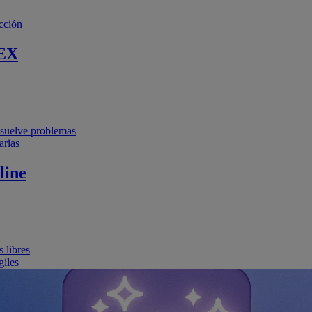
cción
EX
resuelve problemas
arias
line
 libres
giles