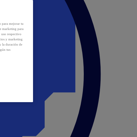
o para mejorar tu
de marketing para
y uso respectivo
cios y marketing
y la duración de
egún tus