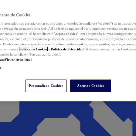
iento de Cookies
y asociados nos gustaría contar con cookies y tecnologías similares
(“cookies”)
en tu dispositiv
e navegación en nuestro sitio web. Así podremos analizar el uso y optimizar nuestras estrategias 
eriencia de usuario. Al hacer clic en
“Aceptar cookies”
, estás aceptando nuestra configuración 
cookies, así como el procesamiento posterior de los datos coleccionados, con el propósito de anun
s. Puedes encontrar mayor información sobre nuestras cookies, sus propósitos, terceras personas 
to en nuestra
Política de Cookies
y
Política de Privacidad
. Si deseas personalizar las Cookies s
puedes hacer clic en ¨Personalizar Cookies¨.
eamViewer
Aviso legal
Personalizar Cookies
Aceptar Cookies