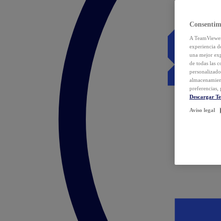
Consentim
A TeamViewer 
experiencia d
una mejor exp
de todas las 
personalizado
almacenamien
preferencias, 
Descargar T
Aviso legal