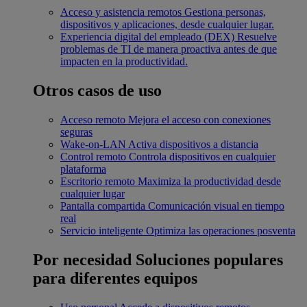
Acceso y asistencia remotos
Gestiona personas,
dispositivos y aplicaciones, desde cualquier lugar.
Experiencia digital del empleado (DEX)
Resuelve
problemas de TI de manera proactiva antes de que
impacten en la productividad.
Otros casos de uso
Acceso remoto
Mejora el acceso con conexiones
seguras
Wake-on-LAN
Activa dispositivos a distancia
Control remoto
Controla dispositivos en cualquier
plataforma
Escritorio remoto
Maximiza la productividad desde
cualquier lugar
Pantalla compartida
Comunicación visual en tiempo
real
Servicio inteligente
Optimiza las operaciones posventa
Por necesidad
Soluciones populares
para diferentes equipos