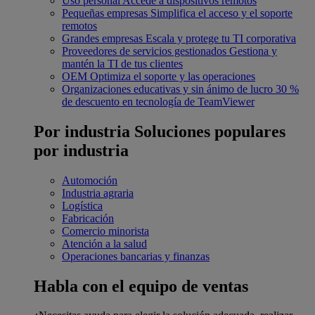
Uso personal
Accede a dispositivos remotos
Pequeñas empresas
Simplifica el acceso y el soporte
remotos
Grandes empresas
Escala y protege tu TI corporativa
Proveedores de servicios gestionados
Gestiona y
mantén la TI de tus clientes
OEM
Optimiza el soporte y las operaciones
Organizaciones educativas y sin ánimo de lucro
30 %
de descuento en tecnología de TeamViewer
Por industria
Soluciones populares
por industria
Automoción
Industria agraria
Logística
Fabricación
Comercio minorista
Atención a la salud
Operaciones bancarias y finanzas
Habla con el equipo de ventas