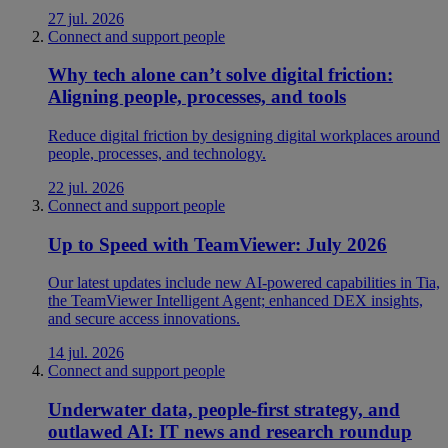
27 jul. 2026
Connect and support people
Why tech alone can’t solve digital friction:
Aligning people, processes, and tools
Reduce digital friction by designing digital workplaces around
people, processes, and technology.
22 jul. 2026
Connect and support people
Up to Speed with TeamViewer: July 2026
Our latest updates include new AI-powered capabilities in Tia,
the TeamViewer Intelligent Agent; enhanced DEX insights,
and secure access innovations.
14 jul. 2026
Connect and support people
Underwater data, people-first strategy, and
outlawed AI: IT news and research roundup