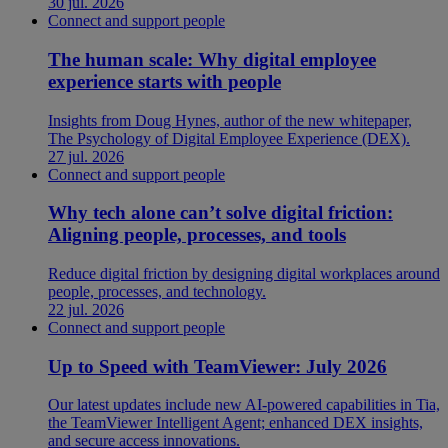
30 jul. 2026
Connect and support people
The human scale: Why digital employee
experience starts with people
Insights from Doug Hynes, author of the new whitepaper,
The Psychology of Digital Employee Experience (DEX).
27 jul. 2026
Connect and support people
Why tech alone can’t solve digital friction:
Aligning people, processes, and tools
Reduce digital friction by designing digital workplaces around
people, processes, and technology.
22 jul. 2026
Connect and support people
Up to Speed with TeamViewer: July 2026
Our latest updates include new AI-powered capabilities in Tia,
the TeamViewer Intelligent Agent; enhanced DEX insights,
and secure access innovations.