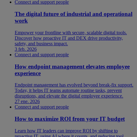
Connect and support people
The digital future of industrial and operational
work
Empower your frontline with secure, scalable digital tools.
Discover how proactive IT and DEX drive productivity,
safety, and business impact.
3 feb. 2026
Connect and support people
How endpoint management elevates employee
experience
Endpoint management has evolved beyond break-fix support.
Today, it helps IT teams automate routine tasks, prevent
disruptions, and elevate the digital employee experience.
27 ene. 2026
Connect and support people
How to maximize ROI from your IT budget
Learn how IT leaders can improve ROI by shifting to
proactive IT, using AI where it counts, and reducing tool