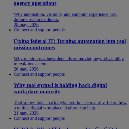
agency operations
Why automation, visibility, and endpoint experience now
define mission readiness.
28 may. 2026
Connect and support people
Fixing federal IT: Turning automation into real
mission outcomes
Why mission readiness depends on moving beyond visibility
to real-time action.
26 may. 2026
Connect and support people
Why tool sprawl is holding back digital
workplace maturity
Tool sprawl holds back digital workplace maturity. Learn how
a unified digital workplace platform can help.
21 may. 2026
Connect and support people