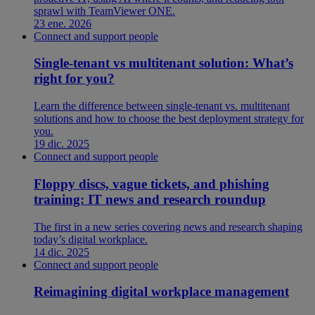
sprawl with TeamViewer ONE.
23 ene. 2026
Connect and support people
Single-tenant vs multitenant solution: What’s
right for you?
Learn the difference between single-tenant vs. multitenant
solutions and how to choose the best deployment strategy for
you.
19 dic. 2025
Connect and support people
Floppy discs, vague tickets, and phishing
training: IT news and research roundup
The first in a new series covering news and research shaping
today’s digital workplace.
14 dic. 2025
Connect and support people
Reimagining digital workplace management