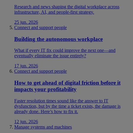
Research and news shaping the digital workplace across
infrastructure, AI, and people-first strategy.
25 jun. 2026
Connect and support people
Building the autonomous workplace
What if every IT fix could improve the next one—and
eventually eliminate the issue entirely?
17 jun. 2026
Connect and support people
How to get ahead of digital friction before it
impacts your profitability
Faster resolution times sound like the answer to IT
dysfunction, but by the time a ticket exists, the damage is
already done. Here’s how to fix it.
12 jun. 2026
Manage systems and machines