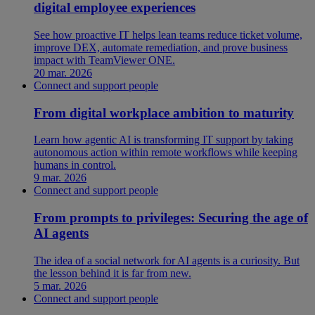
digital employee experiences
See how proactive IT helps lean teams reduce ticket volume,
improve DEX, automate remediation, and prove business
impact with TeamViewer ONE.
20 mar. 2026
Connect and support people
From digital workplace ambition to maturity
Learn how agentic AI is transforming IT support by taking
autonomous action within remote workflows while keeping
humans in control.
9 mar. 2026
Connect and support people
From prompts to privileges: Securing the age of
AI agents
The idea of a social network for AI agents is a curiosity. But
the lesson behind it is far from new.
5 mar. 2026
Connect and support people