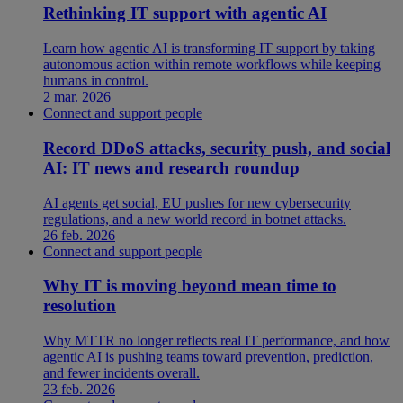
Rethinking IT support with agentic AI
Learn how agentic AI is transforming IT support by taking
autonomous action within remote workflows while keeping
humans in control.
2 mar. 2026
Connect and support people
Record DDoS attacks, security push, and social
AI: IT news and research roundup
AI agents get social, EU pushes for new cybersecurity
regulations, and a new world record in botnet attacks.
26 feb. 2026
Connect and support people
Why IT is moving beyond mean time to
resolution
Why MTTR no longer reflects real IT performance, and how
agentic AI is pushing teams toward prevention, prediction,
and fewer incidents overall.
23 feb. 2026