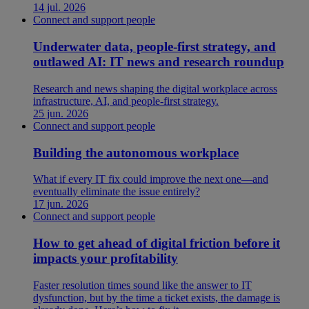
14 jul. 2026
Connect and support people
Underwater data, people-first strategy, and
outlawed AI: IT news and research roundup
Research and news shaping the digital workplace across
infrastructure, AI, and people-first strategy.
25 jun. 2026
Connect and support people
Building the autonomous workplace
What if every IT fix could improve the next one—and
eventually eliminate the issue entirely?
17 jun. 2026
Connect and support people
How to get ahead of digital friction before it
impacts your profitability
Faster resolution times sound like the answer to IT
dysfunction, but by the time a ticket exists, the damage is