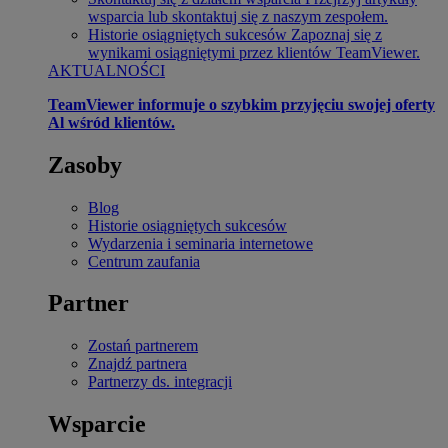
wsparcia lub skontaktuj się z naszym zespołem.
Historie osiągniętych sukcesów
Zapoznaj się z
wynikami osiągniętymi przez klientów TeamViewer.
AKTUALNOŚCI
TeamViewer informuje o szybkim przyjęciu swojej oferty
Al wśród klientów.
Zasoby
Blog
Historie osiągniętych sukcesów
Wydarzenia i seminaria internetowe
Centrum zaufania
Partner
Zostań partnerem
Znajdź partnera
Partnerzy ds. integracji
Wsparcie