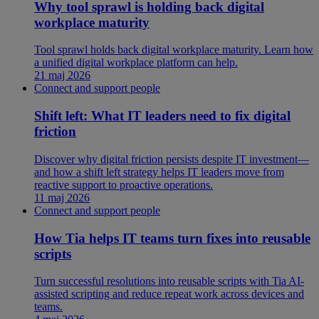
Why tool sprawl is holding back digital
workplace maturity
Tool sprawl holds back digital workplace maturity. Learn how
a unified digital workplace platform can help.
21 maj 2026
Connect and support people
Shift left: What IT leaders need to fix digital
friction
Discover why digital friction persists despite IT investment—
and how a shift left strategy helps IT leaders move from
reactive support to proactive operations.
11 maj 2026
Connect and support people
How Tia helps IT teams turn fixes into reusable
scripts
Turn successful resolutions into reusable scripts with Tia AI-
assisted scripting and reduce repeat work across devices and
teams.