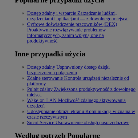
Dostęp zdalny i wsparcie
Zarządzanie ludźmi,
urządzeniami i aplikacjami — z dowolnego miejsca.
Cyfrowe doświadczenie pracowników (DEX)
Proaktywnie rozwiązywanie problemów
informatycznych, zanim wpłyną one na
produktywność.
Inne przypadki użycia
Dostęp zdalny
Usprawniony dostęp dzięki
bezpiecznemu połączeniu
Zdalne sterowanie
Kontrola urządzeń niezależnie od
platformy
Pulpit zdalny
Zwiększona produktywność z dowolnego
miejsca
Wake-on-LAN
Możliwość zdalnego aktywowania
urządzeń
Udostępnianie obrazu ekranu
Komunikacja wizualna w
czasie rzeczywistym
Smart Service
Usprawnienie obsługi posprzedażowej
Według potrzeb
Popularne