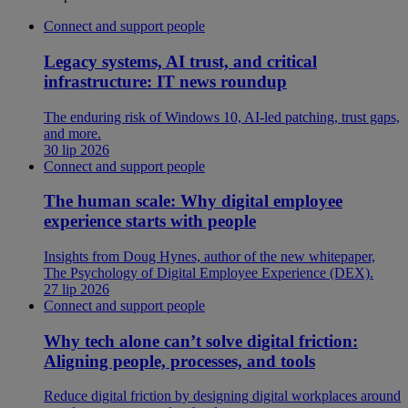
Connect and support people
Legacy systems, AI trust, and critical
infrastructure: IT news roundup
The enduring risk of Windows 10, AI-led patching, trust gaps,
and more.
30 lip 2026
Connect and support people
The human scale: Why digital employee
experience starts with people
Insights from Doug Hynes, author of the new whitepaper,
The Psychology of Digital Employee Experience (DEX).
27 lip 2026
Connect and support people
Why tech alone can’t solve digital friction:
Aligning people, processes, and tools
Reduce digital friction by designing digital workplaces around