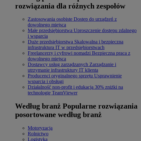
rozwiązania dla różnych zespołów
Zastosowania osobiste
Dostęp do urządzeń z
dowolnego miejsca
Małe przedsiębiorstwa
Uproszczenie dostępu zdalnego
i wsparcia
Duże przedsiębiorstwa
Skalowalna i bezpieczna
infrastruktura IT w przedsiębiorstwach
Freelancerzy i cyfrowi nomadzi
Bezpieczna praca z
dowolnego miejsca
Dostawcy usług zarządzanych
Zarządzanie i
utrzymanie infrastruktury IT klienta
Producenci oryginalnego sprzętu
Usprawnienie
wsparcia i obsługi
Działalność non-profit i edukacja
30% zniżki na
technologię TeamViewer
Według branż
Popularne rozwiązania
posortowane według branż
Motoryzacja
Rolnictwo
Logistyka