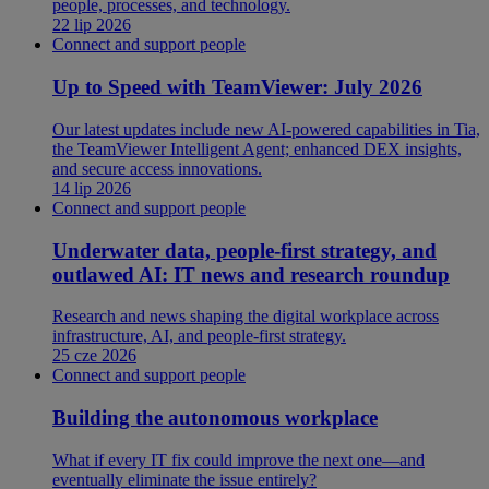
people, processes, and technology.
22 lip 2026
Connect and support people
Up to Speed with TeamViewer: July 2026
Our latest updates include new AI-powered capabilities in Tia,
the TeamViewer Intelligent Agent; enhanced DEX insights,
and secure access innovations.
14 lip 2026
Connect and support people
Underwater data, people-first strategy, and
outlawed AI: IT news and research roundup
Research and news shaping the digital workplace across
infrastructure, AI, and people-first strategy.
25 cze 2026
Connect and support people
Building the autonomous workplace
What if every IT fix could improve the next one—and
eventually eliminate the issue entirely?