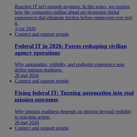
Reactive IT isn't enough anymore. In this series, we explore
how the companies pulling ahead are designing digital
experiences that eliminate friction before employees ever feel
it.
3 cze 2026
Connect and support people
Federal IT in 2026: Forces reshaping civilian
agency operations
Why automation, visibility, and endpoint experience now
define mission readiness.
28 maj 2026
Connect and support people
Fixing federal IT: Turning automation into real
mission outcomes
Why mission readiness depends on moving beyond visibility
to real-time action.
26 maj 2026
Connect and support people