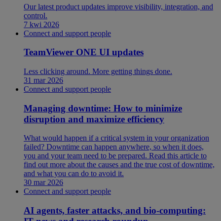
Our latest product updates improve visibility, integration, and
control.
7 kwi 2026
Connect and support people
TeamViewer ONE UI updates
Less clicking around. More getting things done.
31 mar 2026
Connect and support people
Managing downtime: How to minimize
disruption and maximize efficiency
What would happen if a critical system in your organization
failed? Downtime can happen anywhere, so when it does,
you and your team need to be prepared. Read this article to
find out more about the causes and the true cost of downtime,
and what you can do to avoid it.
30 mar 2026
Connect and support people
AI agents, faster attacks, and bio-computing: