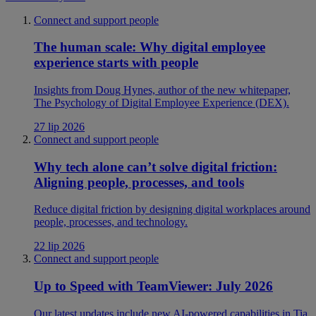
Connect and support people
The human scale: Why digital employee
experience starts with people
Insights from Doug Hynes, author of the new whitepaper,
The Psychology of Digital Employee Experience (DEX).
27 lip 2026
Connect and support people
Why tech alone can’t solve digital friction:
Aligning people, processes, and tools
Reduce digital friction by designing digital workplaces around
people, processes, and technology.
22 lip 2026
Connect and support people
Up to Speed with TeamViewer: July 2026
Our latest updates include new AI-powered capabilities in Tia,