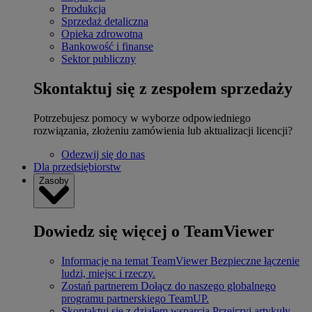
Produkcja
Sprzedaż detaliczna
Opieka zdrowotna
Bankowość i finanse
Sektor publiczny
Skontaktuj się z zespołem sprzedaży
Potrzebujesz pomocy w wyborze odpowiedniego
rozwiązania, złożeniu zamówienia lub aktualizacji licencji?
Odezwij się do nas
Dla przedsiębiorstw
Zasoby
Dowiedz się więcej o TeamViewer
Informacje na temat TeamViewer
Bezpieczne łączenie
ludzi, miejsc i rzeczy.
Zostań partnerem
Dołącz do naszego globalnego
programu partnerskiego TeamUP.
Skontaktuj się z działem wsparcia
Przejrzyj artykuły