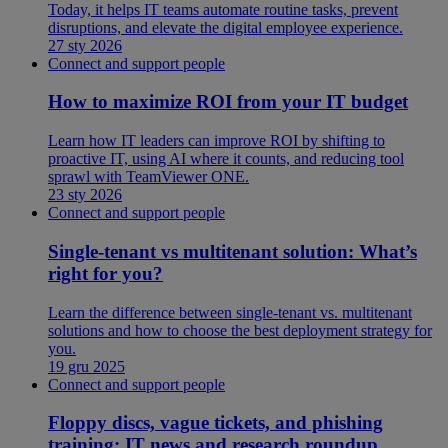
Today, it helps IT teams automate routine tasks, prevent
disruptions, and elevate the digital employee experience.
27 sty 2026
Connect and support people
How to maximize ROI from your IT budget
Learn how IT leaders can improve ROI by shifting to
proactive IT, using AI where it counts, and reducing tool
sprawl with TeamViewer ONE.
23 sty 2026
Connect and support people
Single-tenant vs multitenant solution: What’s
right for you?
Learn the difference between single-tenant vs. multitenant
solutions and how to choose the best deployment strategy for
you.
19 gru 2025
Connect and support people
Floppy discs, vague tickets, and phishing
training: IT news and research roundup