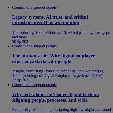
Connect and support people
Legacy systems, AI trust, and critical
infrastructure: IT news roundup
The enduring risk of Windows 10, AI-led patching, trust gaps,
and more.
30 lip 2026
Connect and support people
The human scale: Why digital employee
experience starts with people
Insights from Doug Hynes, author of the new whitepaper,
The Psychology of Digital Employee Experience (DEX).
27 lip 2026
Connect and support people
Why tech alone can’t solve digital friction:
Aligning people, processes, and tools
Reduce digital friction by designing digital workplaces around