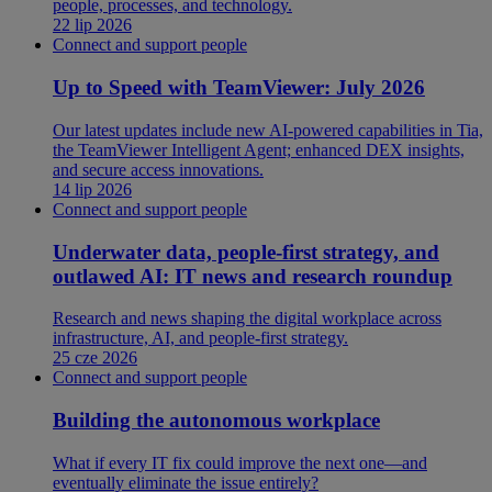
people, processes, and technology.
22 lip 2026
Connect and support people
Up to Speed with TeamViewer: July 2026
Our latest updates include new AI-powered capabilities in Tia,
the TeamViewer Intelligent Agent; enhanced DEX insights,
and secure access innovations.
14 lip 2026
Connect and support people
Underwater data, people-first strategy, and
outlawed AI: IT news and research roundup
Research and news shaping the digital workplace across
infrastructure, AI, and people-first strategy.
25 cze 2026
Connect and support people
Building the autonomous workplace
What if every IT fix could improve the next one—and
eventually eliminate the issue entirely?