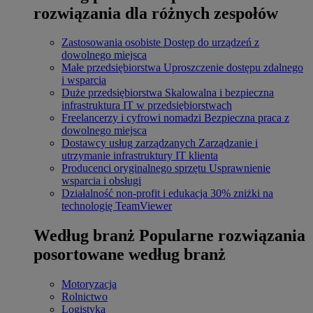
rozwiązania dla różnych zespołów
Zastosowania osobiste
Dostęp do urządzeń z
dowolnego miejsca
Małe przedsiębiorstwa
Uproszczenie dostępu zdalnego
i wsparcia
Duże przedsiębiorstwa
Skalowalna i bezpieczna
infrastruktura IT w przedsiębiorstwach
Freelancerzy i cyfrowi nomadzi
Bezpieczna praca z
dowolnego miejsca
Dostawcy usług zarządzanych
Zarządzanie i
utrzymanie infrastruktury IT klienta
Producenci oryginalnego sprzętu
Usprawnienie
wsparcia i obsługi
Działalność non-profit i edukacja
30% zniżki na
technologię TeamViewer
Według branż
Popularne rozwiązania
posortowane według branż
Motoryzacja
Rolnictwo
Logistyka