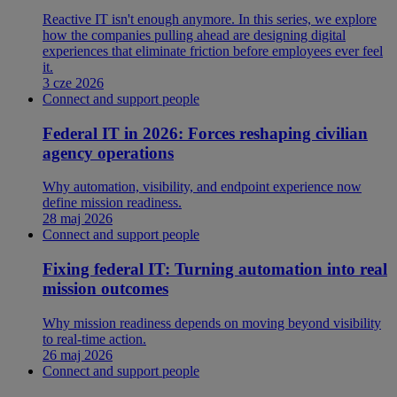
Reactive IT isn't enough anymore. In this series, we explore
how the companies pulling ahead are designing digital
experiences that eliminate friction before employees ever feel
it.
3 cze 2026
Connect and support people
Federal IT in 2026: Forces reshaping civilian
agency operations
Why automation, visibility, and endpoint experience now
define mission readiness.
28 maj 2026
Connect and support people
Fixing federal IT: Turning automation into real
mission outcomes
Why mission readiness depends on moving beyond visibility
to real-time action.
26 maj 2026
Connect and support people