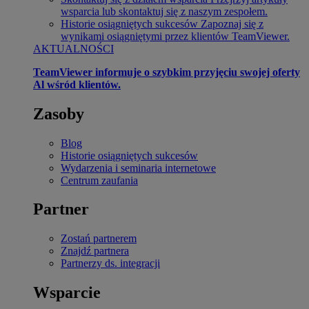
wsparcia lub skontaktuj się z naszym zespołem.
Historie osiągniętych sukcesów
Zapoznaj się z
wynikami osiągniętymi przez klientów TeamViewer.
AKTUALNOŚCI
TeamViewer informuje o szybkim przyjęciu swojej oferty
Al wśród klientów.
Zasoby
Blog
Historie osiągniętych sukcesów
Wydarzenia i seminaria internetowe
Centrum zaufania
Partner
Zostań partnerem
Znajdź partnera
Partnerzy ds. integracji
Wsparcie