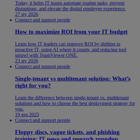
Today, it helps IT teams automate routine tasks, prevent
disruptions, and elevate the digital employee experience.
27 sty 2026
Connect and support people
How to maximize ROI from your IT budget
Learn how IT leaders can improve ROI by shifting to
proactive IT, using AI where it counts, and reducing tool
sprawl with TeamViewer ONE.
23 sty 2026
Connect and support people
Single-tenant vs multitenant solution: What’s
right for you?
Learn the difference between single-tenant vs. multitenant
solutions and how to choose the best deployment strategy for
you.
19 gru 2025
Connect and support people
Floppy discs, vague tickets, and phishing
training: IT news and research roundup