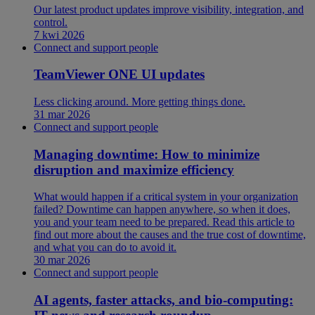
Our latest product updates improve visibility, integration, and
control.
7 kwi 2026
Connect and support people
TeamViewer ONE UI updates
Less clicking around. More getting things done.
31 mar 2026
Connect and support people
Managing downtime: How to minimize
disruption and maximize efficiency
What would happen if a critical system in your organization
failed? Downtime can happen anywhere, so when it does,
you and your team need to be prepared. Read this article to
find out more about the causes and the true cost of downtime,
and what you can do to avoid it.
30 mar 2026
Connect and support people
AI agents, faster attacks, and bio-computing: