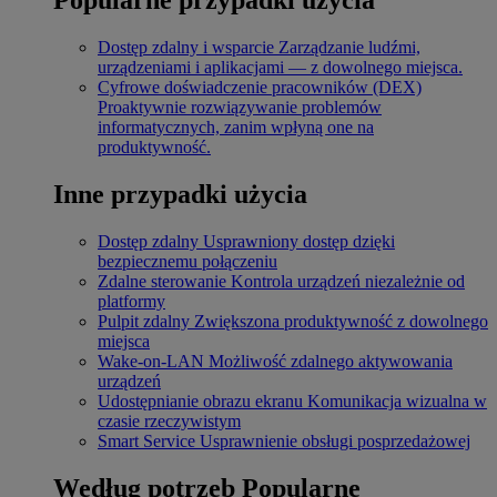
Dostęp zdalny i wsparcie
Zarządzanie ludźmi,
urządzeniami i aplikacjami — z dowolnego miejsca.
Cyfrowe doświadczenie pracowników (DEX)
Proaktywnie rozwiązywanie problemów
informatycznych, zanim wpłyną one na
produktywność.
Inne przypadki użycia
Dostęp zdalny
Usprawniony dostęp dzięki
bezpiecznemu połączeniu
Zdalne sterowanie
Kontrola urządzeń niezależnie od
platformy
Pulpit zdalny
Zwiększona produktywność z dowolnego
miejsca
Wake-on-LAN
Możliwość zdalnego aktywowania
urządzeń
Udostępnianie obrazu ekranu
Komunikacja wizualna w
czasie rzeczywistym
Smart Service
Usprawnienie obsługi posprzedażowej
Według potrzeb
Popularne