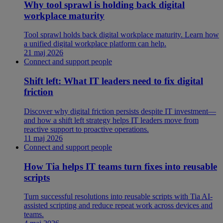
Why tool sprawl is holding back digital
workplace maturity
Tool sprawl holds back digital workplace maturity. Learn how
a unified digital workplace platform can help.
21 maj 2026
Connect and support people
Shift left: What IT leaders need to fix digital
friction
Discover why digital friction persists despite IT investment—
and how a shift left strategy helps IT leaders move from
reactive support to proactive operations.
11 maj 2026
Connect and support people
How Tia helps IT teams turn fixes into reusable
scripts
Turn successful resolutions into reusable scripts with Tia AI-
assisted scripting and reduce repeat work across devices and
teams.