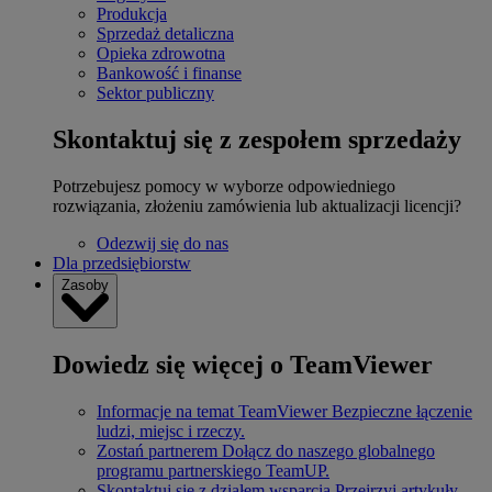
Produkcja
Sprzedaż detaliczna
Opieka zdrowotna
Bankowość i finanse
Sektor publiczny
Skontaktuj się z zespołem sprzedaży
Potrzebujesz pomocy w wyborze odpowiedniego
rozwiązania, złożeniu zamówienia lub aktualizacji licencji?
Odezwij się do nas
Dla przedsiębiorstw
Zasoby
Dowiedz się więcej o TeamViewer
Informacje na temat TeamViewer
Bezpieczne łączenie
ludzi, miejsc i rzeczy.
Zostań partnerem
Dołącz do naszego globalnego
programu partnerskiego TeamUP.
Skontaktuj się z działem wsparcia
Przejrzyj artykuły