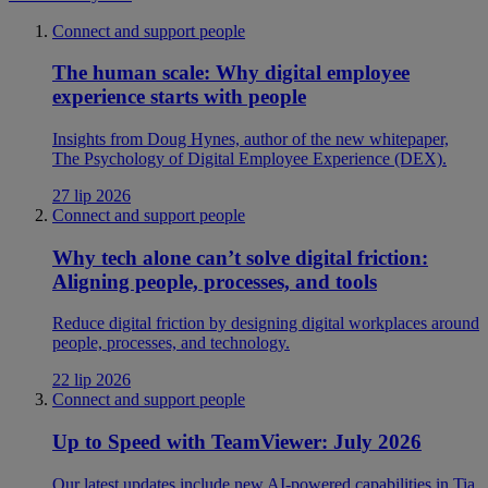
Connect and support people
The human scale: Why digital employee
experience starts with people
Insights from Doug Hynes, author of the new whitepaper,
The Psychology of Digital Employee Experience (DEX).
27 lip 2026
Connect and support people
Why tech alone can’t solve digital friction:
Aligning people, processes, and tools
Reduce digital friction by designing digital workplaces around
people, processes, and technology.
22 lip 2026
Connect and support people
Up to Speed with TeamViewer: July 2026
Our latest updates include new AI-powered capabilities in Tia,