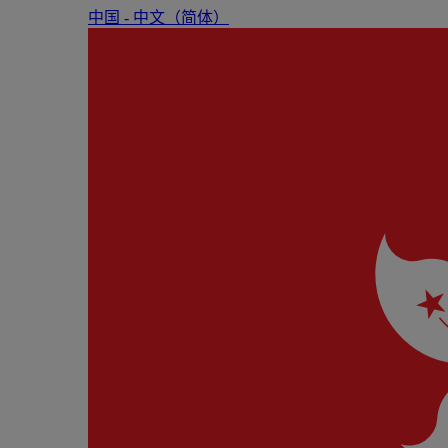
中国 - 中⽂（简体）