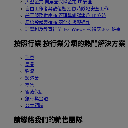
大型企業
擴展並保障企業 IT 安全
自由工作者與數位遊民
隨時隨地安全工作
託管服務供應商
管理與維護客戶 IT 系統
原始設備製造商
簡化支援與運作
非營利及教育行業
TeamViewer 技術享 30% 優惠
按照行業
按行業分類的熱門解決方案
汽車
農業
物流
製造業
零售
醫療保健
銀行與金融
公共領域
請聯絡我們的銷售團隊