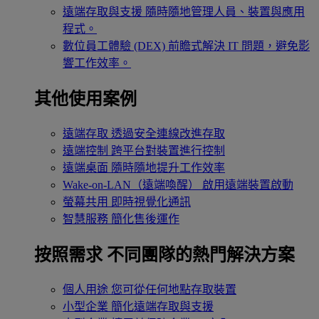
遠端存取與支援
隨時隨地管理人員、裝置與應用
程式。
數位員工體驗 (DEX)
前瞻式解決 IT 問題，避免影
響工作效率。
其他使用案例
遠端存取
透過安全連線改進存取
遠端控制
跨平台對裝置進行控制
遠端桌面
隨時隨地提升工作效率
Wake-on-LAN（遠端喚醒）
啟用遠端裝置啟動
螢幕共用
即時視覺化通訊
智慧服務
簡化售後運作
按照需求
不同團隊的熱門解決方案
個人用途
您可從任何地點存取裝置
小型企業
簡化遠端存取與支援