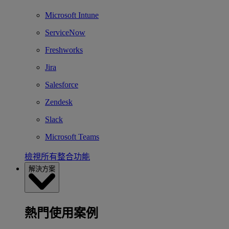
Microsoft Intune
ServiceNow
Freshworks
Jira
Salesforce
Zendesk
Slack
Microsoft Teams
檢視所有整合功能
解決方案
熱門使用案例