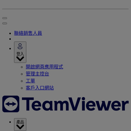
聯絡銷售人員
登入
開啟網頁應用程式
管理主控台
工單
客戶入口網站
產品