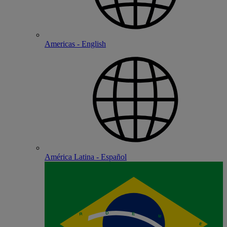
Americas - English
América Latina - Español