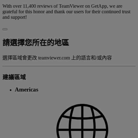
With over 11,400 reviews of TeamViewer on GetApp, we are
grateful for this honor and thank our users for their continued trust
and support!
請選擇您所在的地區
選擇區域會更改 teamviewer.com 上的語言和/或內容
建議區域
Americas