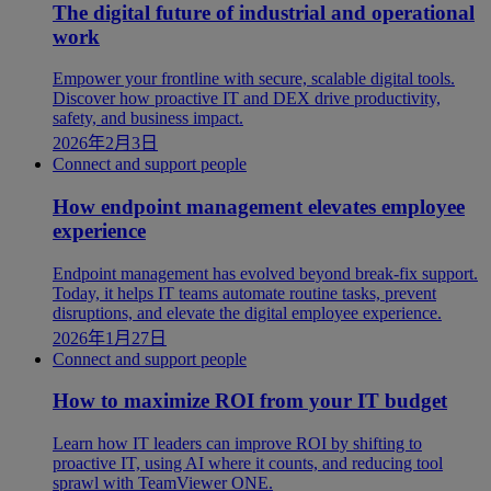
The digital future of industrial and operational
work
Empower your frontline with secure, scalable digital tools.
Discover how proactive IT and DEX drive productivity,
safety, and business impact.
2026年2月3日
Connect and support people
How endpoint management elevates employee
experience
Endpoint management has evolved beyond break-fix support.
Today, it helps IT teams automate routine tasks, prevent
disruptions, and elevate the digital employee experience.
2026年1月27日
Connect and support people
How to maximize ROI from your IT budget
Learn how IT leaders can improve ROI by shifting to
proactive IT, using AI where it counts, and reducing tool
sprawl with TeamViewer ONE.