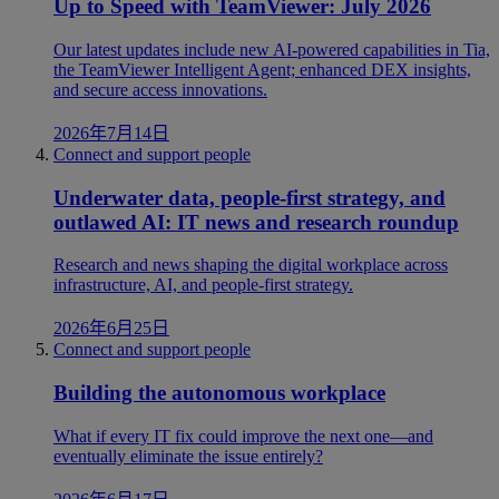
Up to Speed with TeamViewer: July 2026
Our latest updates include new AI-powered capabilities in Tia,
the TeamViewer Intelligent Agent; enhanced DEX insights,
and secure access innovations.
2026年7月14日
Connect and support people
Underwater data, people-first strategy, and
outlawed AI: IT news and research roundup
Research and news shaping the digital workplace across
infrastructure, AI, and people-first strategy.
2026年6月25日
Connect and support people
Building the autonomous workplace
What if every IT fix could improve the next one—and
eventually eliminate the issue entirely?