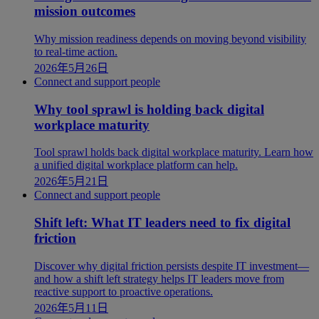
mission outcomes
Why mission readiness depends on moving beyond visibility
to real-time action.
2026年5月26日
Connect and support people
Why tool sprawl is holding back digital
workplace maturity
Tool sprawl holds back digital workplace maturity. Learn how
a unified digital workplace platform can help.
2026年5月21日
Connect and support people
Shift left: What IT leaders need to fix digital
friction
Discover why digital friction persists despite IT investment—
and how a shift left strategy helps IT leaders move from
reactive support to proactive operations.
2026年5月11日