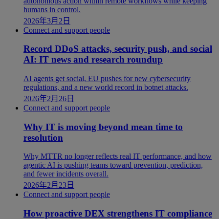
autonomous action within remote workflows while keeping
humans in control.
2026年3月2日
Connect and support people
Record DDoS attacks, security push, and social
AI: IT news and research roundup
AI agents get social, EU pushes for new cybersecurity
regulations, and a new world record in botnet attacks.
2026年2月26日
Connect and support people
Why IT is moving beyond mean time to
resolution
Why MTTR no longer reflects real IT performance, and how
agentic AI is pushing teams toward prevention, prediction,
and fewer incidents overall.
2026年2月23日
Connect and support people
How proactive DEX strengthens IT compliance