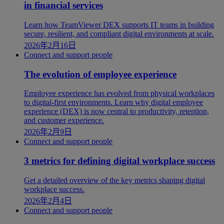
in financial services
Learn how TeamViewer DEX supports IT teams in building
secure, resilient, and compliant digital environments at scale.
2026年2月16日
Connect and support people
The evolution of employee experience
Employee experience has evolved from physical workplaces
to digital-first environments. Learn why digital employee
experience (DEX) is now central to productivity, retention,
and customer experience.
2026年2月9日
Connect and support people
3 metrics for defining digital workplace success
Get a detailed overview of the key metrics shaping digital
workplace success.
2026年2月4日
Connect and support people