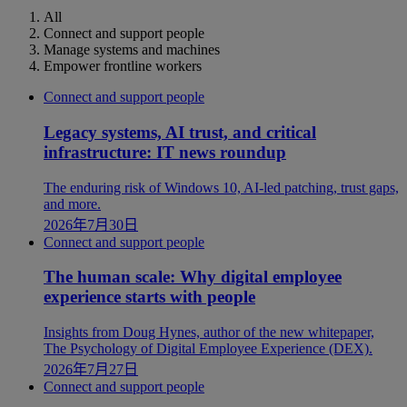
All
Connect and support people
Manage systems and machines
Empower frontline workers
Connect and support people
Legacy systems, AI trust, and critical
infrastructure: IT news roundup
The enduring risk of Windows 10, AI-led patching, trust gaps,
and more.
2026年7月30日
Connect and support people
The human scale: Why digital employee
experience starts with people
Insights from Doug Hynes, author of the new whitepaper,
The Psychology of Digital Employee Experience (DEX).
2026年7月27日
Connect and support people