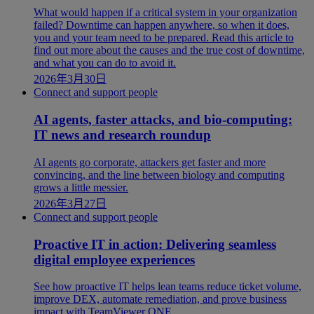
What would happen if a critical system in your organization
failed? Downtime can happen anywhere, so when it does,
you and your team need to be prepared. Read this article to
find out more about the causes and the true cost of downtime,
and what you can do to avoid it.
2026年3月30日
Connect and support people
AI agents, faster attacks, and bio-computing:
IT news and research roundup
AI agents go corporate, attackers get faster and more
convincing, and the line between biology and computing
grows a little messier.
2026年3月27日
Connect and support people
Proactive IT in action: Delivering seamless
digital employee experiences
See how proactive IT helps lean teams reduce ticket volume,
improve DEX, automate remediation, and prove business
impact with TeamViewer ONE.