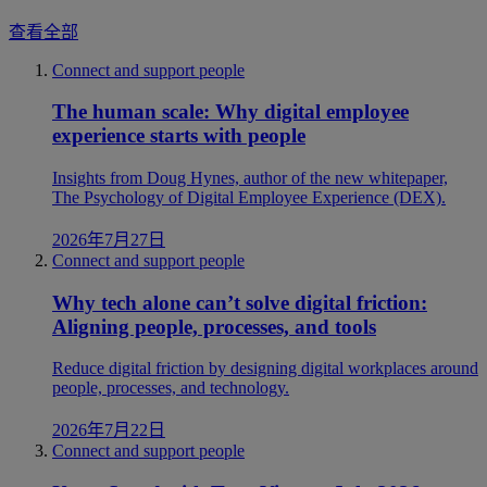
查看全部
Connect and support people
The human scale: Why digital employee
experience starts with people
Insights from Doug Hynes, author of the new whitepaper,
The Psychology of Digital Employee Experience (DEX).
2026年7月27日
Connect and support people
Why tech alone can’t solve digital friction:
Aligning people, processes, and tools
Reduce digital friction by designing digital workplaces around
people, processes, and technology.
2026年7月22日
Connect and support people