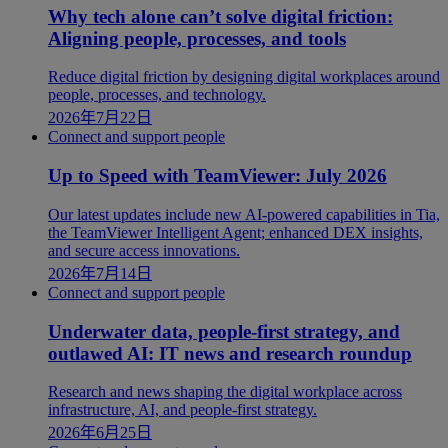
Why tech alone can’t solve digital friction:
Aligning people, processes, and tools
Reduce digital friction by designing digital workplaces around
people, processes, and technology.
2026年7月22日
Connect and support people
Up to Speed with TeamViewer: July 2026
Our latest updates include new AI-powered capabilities in Tia,
the TeamViewer Intelligent Agent; enhanced DEX insights,
and secure access innovations.
2026年7月14日
Connect and support people
Underwater data, people-first strategy, and
outlawed AI: IT news and research roundup
Research and news shaping the digital workplace across
infrastructure, AI, and people-first strategy.
2026年6月25日