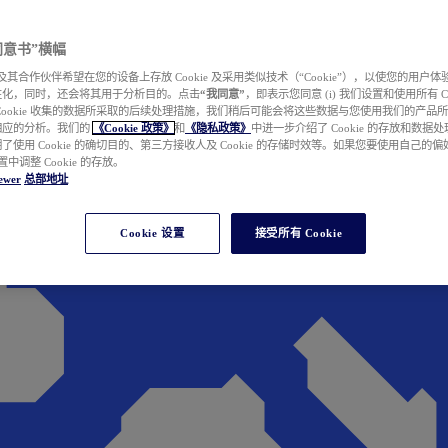
e 同意书”横幅
wer 及其合作伙伴希望在您的设备上存放 Cookie 及采用类似技术（“Cookie”），以使您的用
性化，同时，还会将其用于分析目的。点击
“我同意”
，即表示您同意 (i) 我们设置和使用所有 Cook
Cookie 收集的数据所采取的后续处理措施，我们稍后可能会将这些数据与您使用我们的产品
相应的分析。我们的
《Cookie 政策》
和
《隐私政策》
中进一步介绍了 Cookie 的存放和数据
了使用 Cookie 的确切目的、第三方接收人及 Cookie 的存储时效等。如果您要使用自己的
 设置中调整 Cookie 的存放。
ewer
总部地址
Cookie 设置
接受所有 Cookie