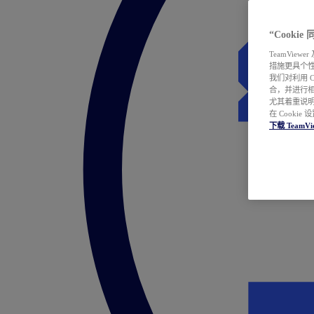
“Cooki
TeamVie
措施更具个
我们对利用 
合，并进行
尤其着重说明
在 Cookie
下载 TeamVi