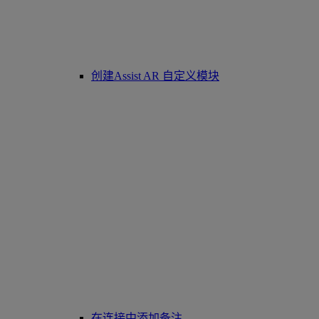
创建Assist AR 自定义模块
在连接中添加备注