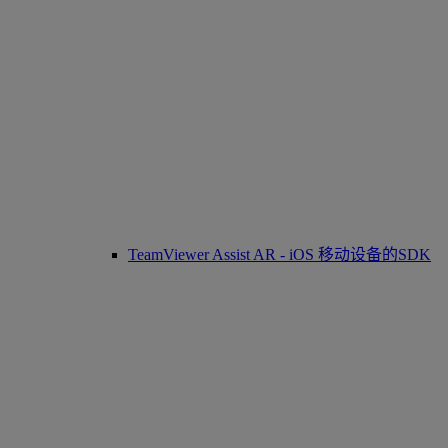
TeamViewer Assist AR - iOS 移动设备的SDK