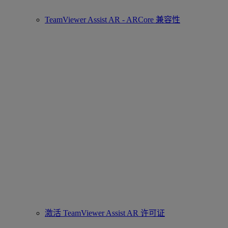
TeamViewer Assist AR - ARCore 兼容性
激活 TeamViewer Assist AR 许可证