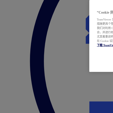
“Cooki
TeamVie
措施更具个
我们对利用 
合，并进行
尤其着重说明
在 Cookie
下载 TeamVi