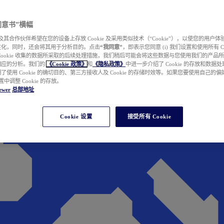
e 同意书”横幅
wer 及其合作伙伴希望在您的设备上存放 Cookie 及采用类似技术（“Cookie”），以使您的用
性化，同时，还会将其用于分析目的。点击
“我同意”
，即表示您同意 (i) 我们设置和使用所有 Cook
Cookie 收集的数据所采取的后续处理措施，我们稍后可能会将这些数据与您使用我们的产品
相应的分析。我们的
《Cookie 政策》
和
《隐私政策》
中进一步介绍了 Cookie 的存放和数据
了使用 Cookie 的确切目的、第三方接收人及 Cookie 的存储时效等。如果您要使用自己的
 设置中调整 Cookie 的存放。
ewer
总部地址
Cookie 设置
接受所有 Cookie