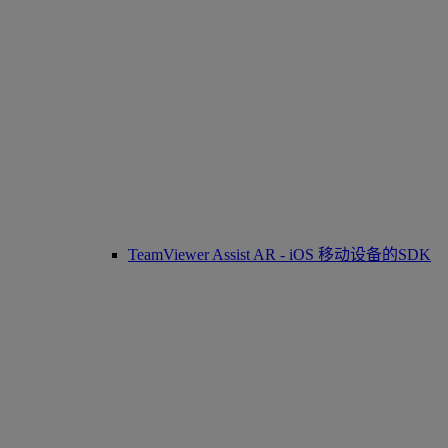
TeamViewer Assist AR - iOS 移动设备的SDK