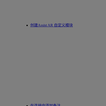
创建Assist AR 自定义模块
在连接中添加备注