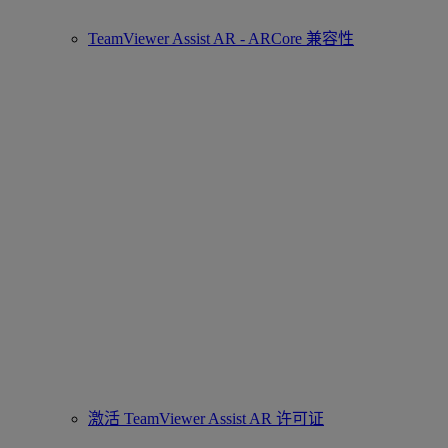
TeamViewer Assist AR - ARCore 兼容性
激活 TeamViewer Assist AR 许可证