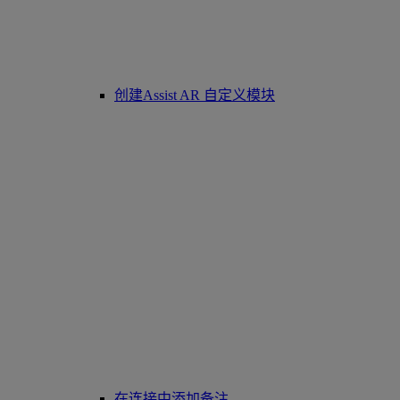
创建Assist AR 自定义模块
在连接中添加备注