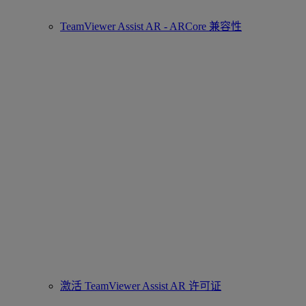
TeamViewer Assist AR - ARCore 兼容性
激活 TeamViewer Assist AR 许可证