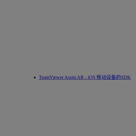
TeamViewer Assist AR - iOS 移动设备的SDK