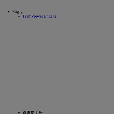
Engage
TeamViewer Engage
管理员手册