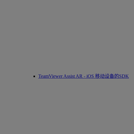
TeamViewer Assist AR - iOS 移动设备的SDK