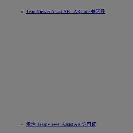
TeamViewer Assist AR - ARCore 兼容性
激活 TeamViewer Assist AR 许可证