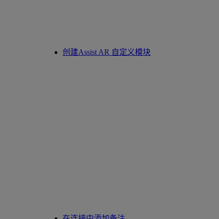
创建Assist AR 自定义模块
在连接中添加备注