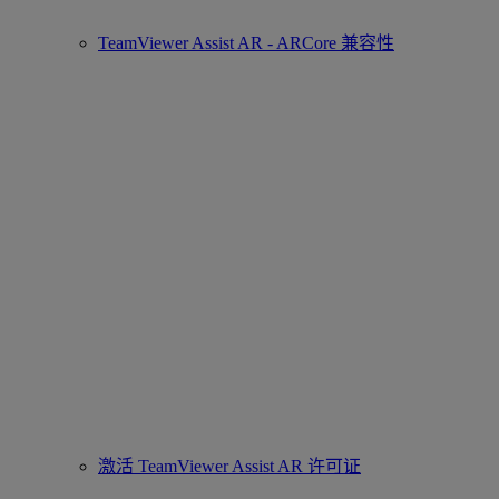
TeamViewer Assist AR - ARCore 兼容性
激活 TeamViewer Assist AR 许可证