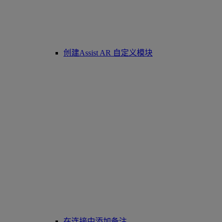
创建Assist AR 自定义模块
在连接中添加备注