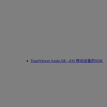
TeamViewer Assist AR - iOS 移动设备的SDK