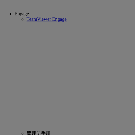
Engage
TeamViewer Engage
管理员手册