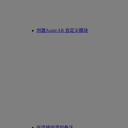
创建Assist AR 自定义模块
在连接中添加备注