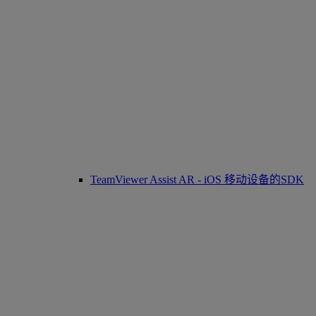
TeamViewer Assist AR - iOS 移动设备的SDK