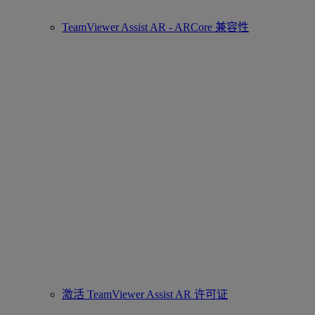
TeamViewer Assist AR - ARCore 兼容性
激活 TeamViewer Assist AR 许可证