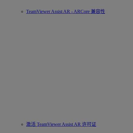
TeamViewer Assist AR - ARCore 兼容性
激活 TeamViewer Assist AR 许可证