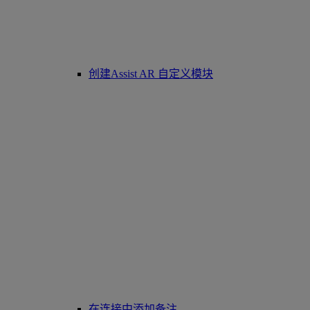
创建Assist AR 自定义模块
在连接中添加备注