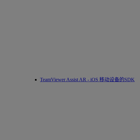
TeamViewer Assist AR - iOS 移动设备的SDK