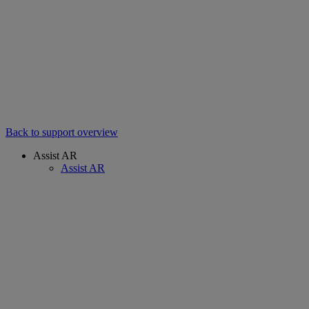
Back to support overview
Assist AR
Assist AR