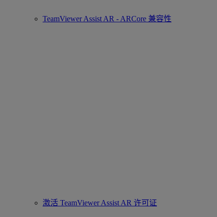
TeamViewer Assist AR - ARCore 兼容性
激活 TeamViewer Assist AR 许可证