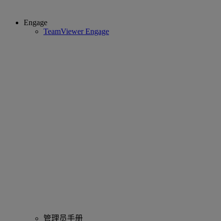
Engage
TeamViewer Engage
管理员手册