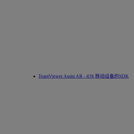
TeamViewer Assist AR - iOS 移动设备的SDK