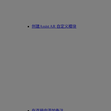
创建Assist AR 自定义模块
在连接中添加备注