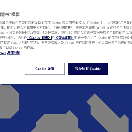
e 同意书”横幅
wer 及其合作伙伴希望在您的设备上存放 Cookie 及采用类似技术（“Cookie”），以使您的用
性化，同时，还会将其用于分析目的。点击
“我同意”
，即表示您同意 (i) 我们设置和使用所有 Cook
Cookie 收集的数据所采取的后续处理措施，我们稍后可能会将这些数据与您使用我们的产品
相应的分析。我们的
《Cookie 政策》
和
《隐私政策》
中进一步介绍了 Cookie 的存放和数据
了使用 Cookie 的确切目的、第三方接收人及 Cookie 的存储时效等。如果您要使用自己的
 设置中调整 Cookie 的存放。
ewer
总部地址
Cookie 设置
接受所有 Cookie