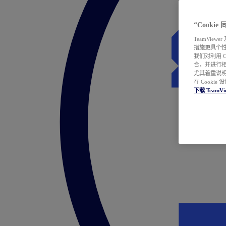
“Cooki
TeamVie
措施更具个
我们对利用 
合，并进行
尤其着重说明
在 Cookie
下载 TeamVi