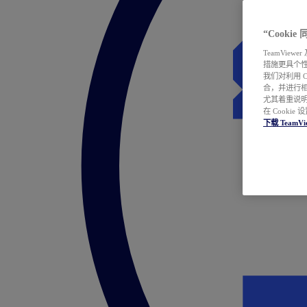
“Cooki
TeamVie
措施更具个
我们对利用 
合，并进行
尤其着重说明
在 Cookie
下载 TeamVi