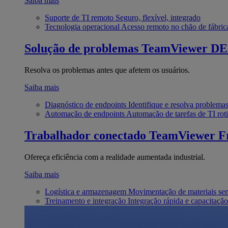
Saiba mais
Suporte de TI remoto
Seguro, flexível, integrado
Tecnologia operacional
Acesso remoto no chão de fábric
Solução de problemas
TeamViewer D
Resolva os problemas antes que afetem os usuários.
Saiba mais
Diagnóstico de endpoints
Identifique e resolva problema
Automação de endpoints
Automação de tarefas de TI roti
Trabalhador conectado
TeamViewer Fr
Ofereça eficiência com a realidade aumentada industrial.
Saiba mais
Logística e armazenagem
Movimentação de materiais se
Treinamento e integração
Integração rápida e capacitação