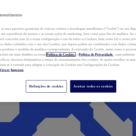
nsentimento
os seus parceiros gostariam de colocar cookies e tecnologias semelhantes (“Cookie”) no seu disp
a sua experiência de usuário e as nossas ações de marketing, bem como para fins de analítica. Ao 
cê concorda com (i) a nossa configuração e uso de todos os Cookies, bem como (ii) o nosso pr
os dados coletados com o uso dos Cookies, que depois podem ser combinados com dados coletad
s produtos e medidas de analítica correspondentes. A colocação do Cookie, assim como o proces
scritos em mais detalhes na nossa
Política de Cookies
e
Política de Privacidade
, especialmente
ecíficos, terceiros destinatários e tempo de armazenamento dos cookies. Se quiser escolher as suas
 sinta-se à vontade para adaptar a colocação de Cookies nas Configurações de Cookies.
Viewer
Impresso
Definições de cookies
Aceitar todos os cookies