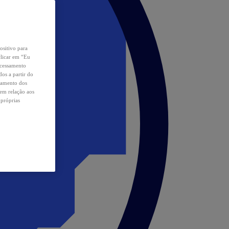
ositivo para
clicar em “Eu
ocessamento
os a partir do
samento dos
 em relação aos
 próprias