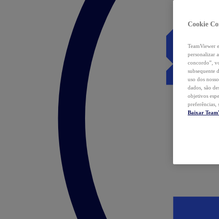
Cookie Co
TeamViewer e 
personalizar 
concordo”, vo
subsequente d
uso dos nosso
dados, são de
objetivos esp
preferências,
Baixar Team