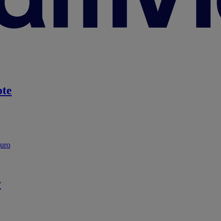
te
guro
r