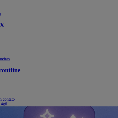
a
EX
s
neiras
ontline
m contato
 ágil