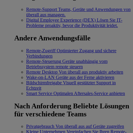
Remote-Support
Teams, Geräte und Anwendungen von
überall aus managen.
Digital Employee Experience (DEX)
Lösen Sie IT-
Probleme proaktiv, bevor die Produktivität leidet.
Andere Anwendungsfälle
Remote-Zugriff
Optimierter Zugang und sichere
Verbindungen
Remote-Steuerung
Geräte unabhängig vom
Betriebssystem remote steuern
Remote Desktop
Von überall aus produktiv arbeiten
Wake-on-LAN
Geräte aus der Ferne aktivieren
Bildschirmfreigabe
Visuell gestützter Support in
Echtzeit
Smart Service
Optimalen Aftersales-Service anbieten
Nach Anforderung
Beliebte Lösungen
für verschiedene Teams
Privatgebrauch
Von überall aus auf Geräte zugreifen
Kleine Unternehmen
Vereinfachen Sie Ihren Remote-