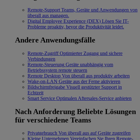
Remote-Support
Teams, Geräte und Anwendungen von
überall aus managen.
Digital Employee Experience (DEX)
Lösen Sie IT-
Probleme proaktiv, bevor die Produktivität leidet.
Andere Anwendungsfälle
Remote-Zugriff
Optimierter Zugang und sichere
Verbindungen
Remote-Steuerung
Geräte unabhängig vom
Betriebssystem remote steuern
Remote Desktop
Von überall aus produktiv arbeiten
Wake-on-LAN
Geräte aus der Ferne aktivieren
Bildschirmfreigabe
Visuell gestützter Support in
Echtzeit
Smart Service
Optimalen Aftersales-Service anbieten
Nach Anforderung
Beliebte Lösungen
für verschiedene Teams
Privatgebrauch
Von überall aus auf Geräte zugreifen
Kleine Unternehmen
Vereinfachen Sie Ihren Remote-