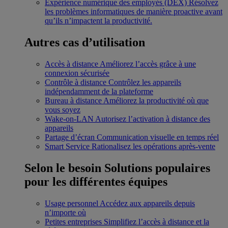
Expérience numérique des employés (DEX)
Résolvez
les problèmes informatiques de manière proactive avant
qu’ils n’impactent la productivité.
Autres cas d’utilisation
Accès à distance
Améliorez l’accès grâce à une
connexion sécurisée
Contrôle à distance
Contrôlez les appareils
indépendamment de la plateforme
Bureau à distance
Améliorez la productivité où que
vous soyez
Wake-on-LAN
Autorisez l’activation à distance des
appareils
Partage d’écran
Communication visuelle en temps réel
Smart Service
Rationalisez les opérations après-vente
Selon le besoin
Solutions populaires
pour les différentes équipes
Usage personnel
Accédez aux appareils depuis
n’importe où
Petites entreprises
Simplifiez l’accès à distance et la