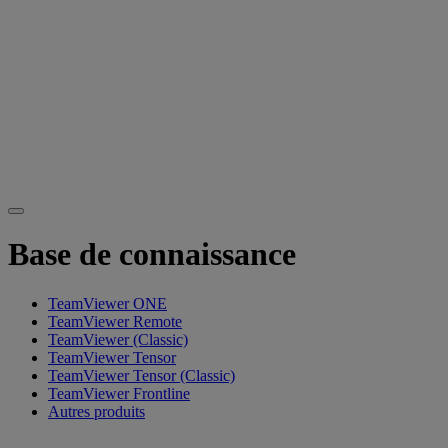
Base de connaissance
TeamViewer ONE
TeamViewer Remote
TeamViewer (Classic)
TeamViewer Tensor
TeamViewer Tensor (Classic)
TeamViewer Frontline
Autres produits