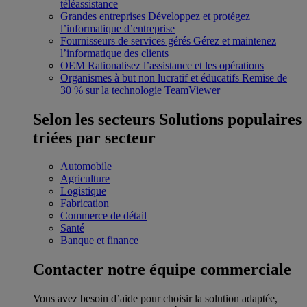
téléassistance
Grandes entreprises
Développez et protégez
l’informatique d’entreprise
Fournisseurs de services gérés
Gérez et maintenez
l’informatique des clients
OEM
Rationalisez l’assistance et les opérations
Organismes à but non lucratif et éducatifs
Remise de
30 % sur la technologie TeamViewer
Selon les secteurs
Solutions populaires
triées par secteur
Automobile
Agriculture
Logistique
Fabrication
Commerce de détail
Santé
Banque et finance
Contacter notre équipe commerciale
Vous avez besoin d’aide pour choisir la solution adaptée,