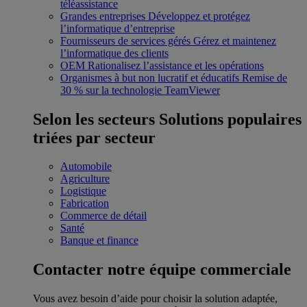
téléassistance
Grandes entreprises
Développez et protégez
l’informatique d’entreprise
Fournisseurs de services gérés
Gérez et maintenez
l’informatique des clients
OEM
Rationalisez l’assistance et les opérations
Organismes à but non lucratif et éducatifs
Remise de
30 % sur la technologie TeamViewer
Selon les secteurs
Solutions populaires
triées par secteur
Automobile
Agriculture
Logistique
Fabrication
Commerce de détail
Santé
Banque et finance
Contacter notre équipe commerciale
Vous avez besoin d’aide pour choisir la solution adaptée,