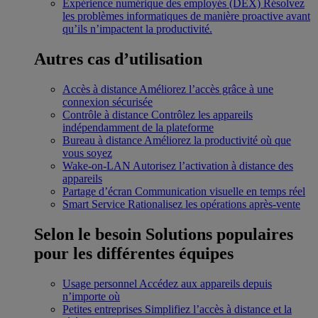
Expérience numérique des employés (DEX)
Résolvez
les problèmes informatiques de manière proactive avant
qu’ils n’impactent la productivité.
Autres cas d’utilisation
Accès à distance
Améliorez l’accès grâce à une
connexion sécurisée
Contrôle à distance
Contrôlez les appareils
indépendamment de la plateforme
Bureau à distance
Améliorez la productivité où que
vous soyez
Wake-on-LAN
Autorisez l’activation à distance des
appareils
Partage d’écran
Communication visuelle en temps réel
Smart Service
Rationalisez les opérations après-vente
Selon le besoin
Solutions populaires
pour les différentes équipes
Usage personnel
Accédez aux appareils depuis
n’importe où
Petites entreprises
Simplifiez l’accès à distance et la