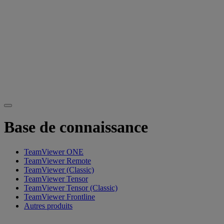
Base de connaissance
TeamViewer ONE
TeamViewer Remote
TeamViewer (Classic)
TeamViewer Tensor
TeamViewer Tensor (Classic)
TeamViewer Frontline
Autres produits