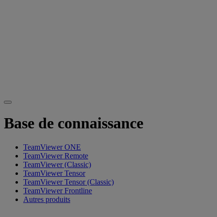
Base de connaissance
TeamViewer ONE
TeamViewer Remote
TeamViewer (Classic)
TeamViewer Tensor
TeamViewer Tensor (Classic)
TeamViewer Frontline
Autres produits