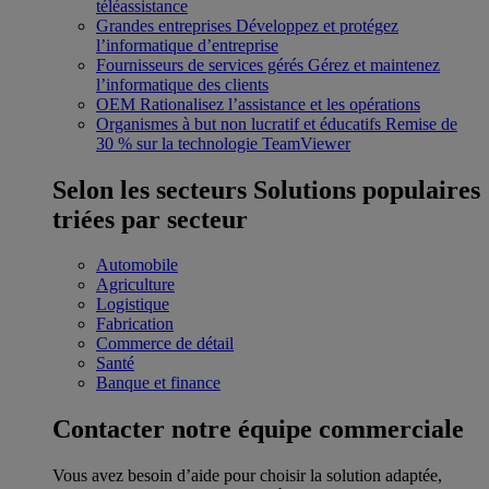
téléassistance
Grandes entreprises
Développez et protégez
l’informatique d’entreprise
Fournisseurs de services gérés
Gérez et maintenez
l’informatique des clients
OEM
Rationalisez l’assistance et les opérations
Organismes à but non lucratif et éducatifs
Remise de
30 % sur la technologie TeamViewer
Selon les secteurs
Solutions populaires
triées par secteur
Automobile
Agriculture
Logistique
Fabrication
Commerce de détail
Santé
Banque et finance
Contacter notre équipe commerciale
Vous avez besoin d’aide pour choisir la solution adaptée,