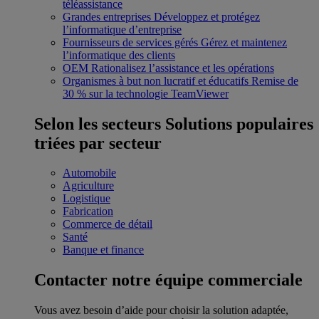
téléassistance
Grandes entreprises
Développez et protégez
l’informatique d’entreprise
Fournisseurs de services gérés
Gérez et maintenez
l’informatique des clients
OEM
Rationalisez l’assistance et les opérations
Organismes à but non lucratif et éducatifs
Remise de
30 % sur la technologie TeamViewer
Selon les secteurs
Solutions populaires
triées par secteur
Automobile
Agriculture
Logistique
Fabrication
Commerce de détail
Santé
Banque et finance
Contacter notre équipe commerciale
Vous avez besoin d’aide pour choisir la solution adaptée,