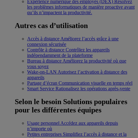
Expérience numérique des employés (DEX)
Résolvez
les problèmes informatiques de manière proactive avant
qu’ils n’impactent la productivité.
Autres cas d’utilisation
Accès à distance
Améliorez l’accès grâce à une
connexion sécurisée
Contrôle à distance
Contrôlez les appareils
indépendamment de la plateforme
Bureau à distance
Améliorez la productivité où que
vous soyez
Wake-on-LAN
Autorisez l’activation à distance des
appareils
Partage d’écran
Communication visuelle en temps réel
Smart Service
Rationalisez les opérations après-vente
Selon le besoin
Solutions populaires
pour les différentes équipes
Usage personnel
Accédez aux appareils depuis
n’importe où
Petites entreprises
Simplifiez l’accès à distance et la