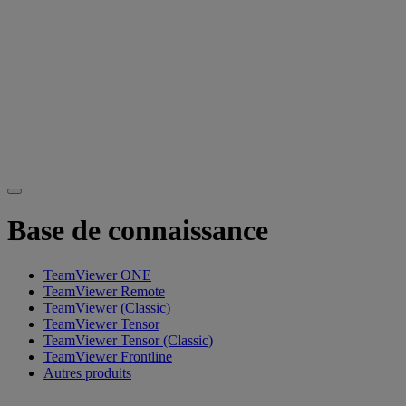
Base de connaissance
TeamViewer ONE
TeamViewer Remote
TeamViewer (Classic)
TeamViewer Tensor
TeamViewer Tensor (Classic)
TeamViewer Frontline
Autres produits